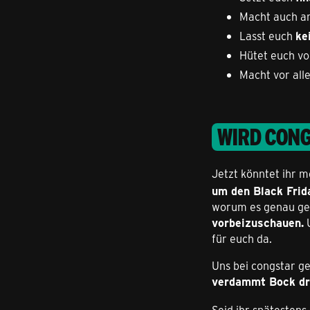
Macht auch a
Lasst euch
ke
Hütet euch vo
Macht vor al
WIRD CONG
Jetzt könntet ihr 
um den Black Frid
worum es genau ge
vorbeizuschauen.
U
für euch da.
Uns bei congstar ge
verdammt Bock d
Seid ihr spätestens