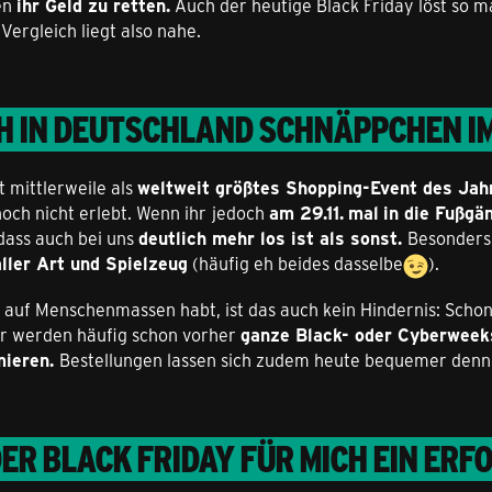
en
ihr Geld zu retten.
Auch der heutige Black Friday löst so 
Vergleich liegt also nahe.
H IN DEUTSCHLAND SCHNÄPPCHEN I
t mittlerweile als
weltweit
größtes Shopping-Event des Jah
noch nicht erlebt. Wenn ihr
jedoch
am 29.11.
mal
in die Fußgä
 dass auch bei uns
deutlich mehr los ist als sonst.
Besonders 
aller Art und Spielzeug
(häufig eh beides dasselbe
).
 auf Menschenmassen habt, ist das auch kein Hindernis: Schon
r werden häufig schon vorher
ganze Black- oder Cyberweek
mieren.
Bestellungen lassen sich zudem heute bequemer denn
DER BLACK FRIDAY FÜR MICH EIN ERF