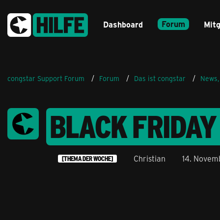
Forum
Dashboard
Mitg
congstar Support Forum
Forum
Das ist congstar
News,
BLACK FRIDAY 
Christian
14. Novem
[THEMA DER WOCHE]