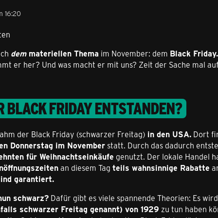
m 16:20
ten
ich
dem
materiellen Thema
im November: dem
Black Friday.
t er her? Und was macht er mit uns? Zeit der Sache mal au
ER BLACK FRIDAY ENTSTANDEN?
ahm der Black Friday (schwarzer Freitag)
in den USA.
Dort fi
en Donnerstag im November
statt. Durch das dadurch ents
zehnten für Weihnachtseinkäufe
genutzt. Der lokale Handel hat
nöffnungszeiten
an diesem Tag
teils wahnsinnige Rabatte
an
ind garantiert.
nun schwarz?
Dafür gibt es viele spannende Theorien: Es wir
falls schwarzer Freitag genannt) von 1929
zu tun haben kö