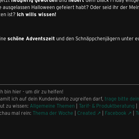
e ausgelassen Halloween gefeiert habt? Oder seid ihr der Mei
ten ist?
Ich wills wissen!
eine
schöne Adventszeit
und den Schnäppchenjägern unter 
ch bin hier - um dir zu helfen!
amit ich auf dein Kundenkonto zugreifen darf,
trage bitte dei
ut zu wissen:
Allgemeine Themen
|
Tarif- & Produktberatung
|
chau mal rein:
Thema der Woche
|
Created
|
Facebook
|
T