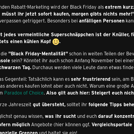
nden Rabatt-Marketing wird der Black Friday als
extrem kurz
 müsst ihr jetzt sofort kaufen, morgen gibts nichts mehr!
 verpassen getriggert. Besonders bei
anfälligen Personen
kann
t jedes vermeintliche Superschnäppchen ist der Knüller, f
tets einen kühlen Kopf
.
 die
"Black Friday-Mentalität"
schon in weiten Teilen der Bev
nsole
sein? Könntet ihr auch schon Anfang November bei ein
chwarzen Tag.
Durchaus werden viele Leute dann etwas finde
as Gegenteil: Tatsächlich kann es
sehr frustrierend
sein, am B
s anderes kaufen lohnt aber auch nicht. Warum eine große Aus
um
Paradox of Choice
.
Also gilt auch hier: Steigert euch nich
arze Jahreszeit
gut übersteht,
solltet ihr
folgende Tipps behe
glichst genau wissen,
was ihr sucht
und euch
darauf konzentr
ofern möglich
Angebote (hier können ggf.
Vergleichsportale
nanzielle Grenzen
und haltet sie ein!