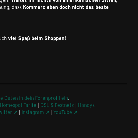
nung, dass
Kommerz eben doch nicht das beste
euch
viel Spaß beim Shoppen!
ne Daten in dein Forenprofil ein
.
Homespot-Tarife
|
DSL & Festnetz
|
Handys
witter
|
Instagram
|
YouTube