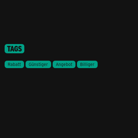
TAGS
Rabatt
Günstiger
Angebot
Billiger
congstar Shop
Hilfe & 
Lieferung & Zahlung
Hilfe & Servi
Tarife mit Vertrag
Kontakt
Monatlich kündbare Handyverträge
Newsletter