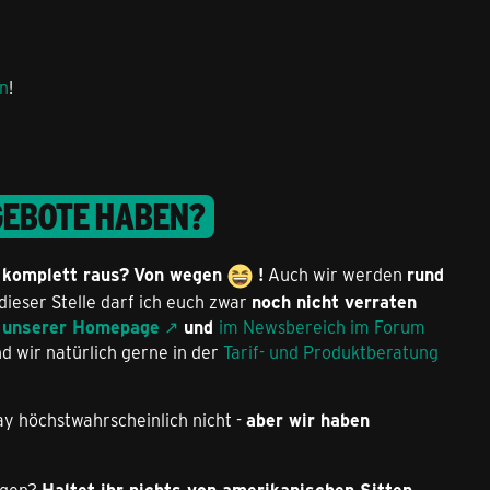
n
!
GEBOTE HABEN?
 komplett raus?
Von wegen
!
Auch wir werden
rund
dieser Stelle darf ich euch zwar
noch nicht verraten
unserer Homepage
und
im Newsbereich im Forum
nd wir natürlich gerne in der
Tarif- und Produktberatung
ay höchstwahrscheinlich nicht -
aber wir haben
egen?
Haltet ihr nichts von amerikanischen Sitten,