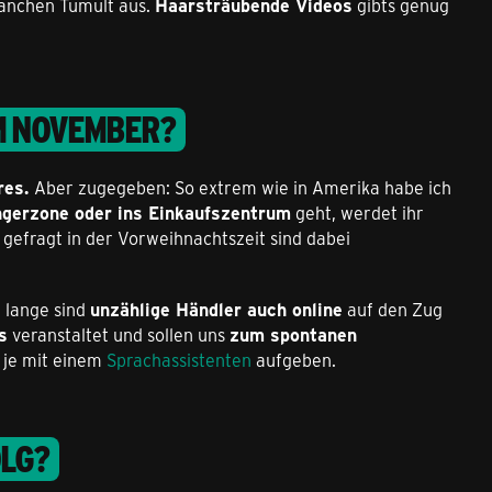
manchen Tumult aus.
Haarsträubende Videos
gibts genug
M NOVEMBER?
res.
Aber zugegeben: So extrem wie in Amerika habe ich
ngerzone oder ins Einkaufszentrum
geht, werdet ihr
gefragt in der Vorweihnachtszeit sind dabei
 lange sind
unzählige Händler auch online
auf den Zug
s
veranstaltet und sollen uns
zum spontanen
 je mit einem
Sprachassistenten
aufgeben.
OLG?