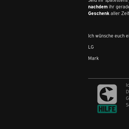
nachdem
ihr gerad
Geschenk
aller Zei
Ich wünsche euch 
LG
Mark
I
D
G
S