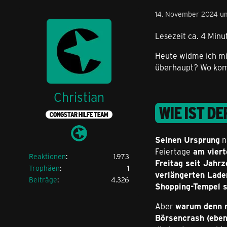
14. November 2024 u
Lesezeit ca. 4 Minu
Heute widme ich m
überhaupt? Wo komm
Christian
WIE IST D
CONGSTAR HILFE TEAM
Seinen Ursprung
n
Feiertage
am viert
Reaktionen
1.973
Freitag seit Jahr
Trophäen
1
verlängerten Lade
Beiträge
4.326
Shopping-Tempel s
Aber
warum denn 
Börsencrash (eben