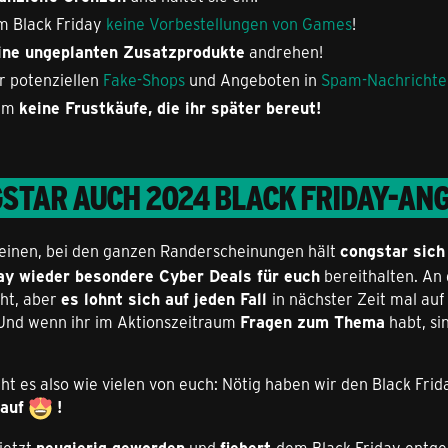
m Black Friday
keine Vorbestellungen von Games
!
ine ungeplanten Zusatzprodukte
andrehen!
r potenziellen
Fake-Shops
und Angeboten in
Spam-Nachrichte
lem
keine Frustkäufe,
die ihr später bereut!
STAR AUCH 2024 BLACK FRIDAY-AN
meinen, bei den ganzen Randerscheinungen hält
congstar sich
ay wieder besondere Cyber Deals für euch
bereithalten. An 
ht, aber
es lohnt sich auf jeden Fall
in nächster Zeit mal auf
nd wenn ihr im Aktionszeitraum
Fragen zum Thema
habt, si
ht es also wie vielen von euch: Nötig haben wir den Black Frid
rauf
!
 jetzt
neugierig geworden
und
fiebert
dem Black Friday entg