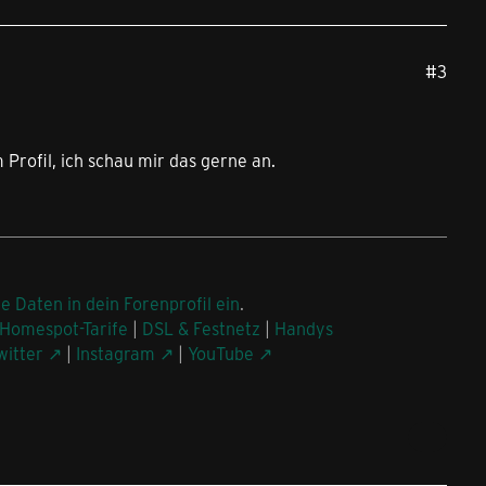
#3
rofil, ich schau mir das gerne an.
ne Daten in dein Forenprofil ein
.
Homespot-Tarife
|
DSL & Festnetz
|
Handys
witter
|
Instagram
|
YouTube