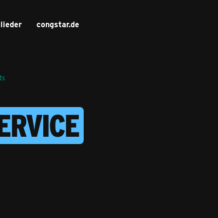
lieder
congstar.de
ts
SERVICE