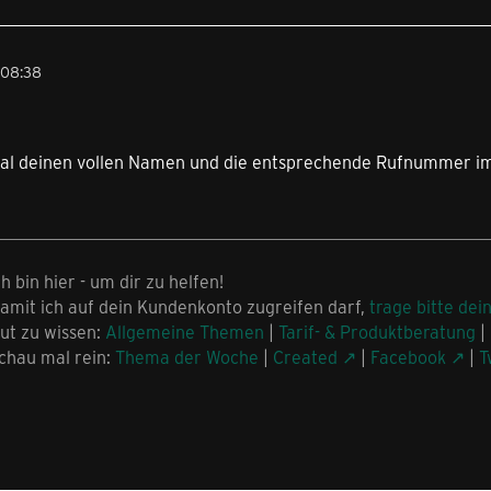
 08:38
al deinen vollen Namen und die entsprechende Rufnummer im P
ch bin hier - um dir zu helfen!
amit ich auf dein Kundenkonto zugreifen darf,
trage bitte dei
ut zu wissen:
Allgemeine Themen
|
Tarif- & Produktberatung
|
chau mal rein:
Thema der Woche
|
Created
|
Facebook
|
T