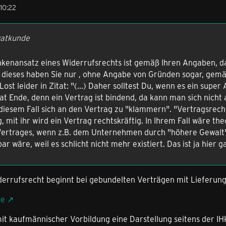
10:22
vatkunde
kenansatz eines Widerrufsrechts ist gemäß Ihren Angaben, das
 dieses haben Sie nur , ohne Angabe von Gründen sogar, gemäß
ost leider in Zitat: "(...) Daher solltest Du, wenn es ein supe
itat Ende, denn ein Vertrag ist bindend, da kann man sich nich
in diesem Fall sich an den Vertrag zu "klammern". "Vertragsrech
 mit ihr wird ein Vertrag rechtskräftig. In Ihrem Fall wäre th
Vertrages, wenn z.B. dem Unternehmen durch "höhere Gewalt" 
ar wäre, weil es schlicht nicht mehr existiert. Das ist ja hier 
iderrufsrecht beginnt bei gebundelten Verträgen mit Lieferung.
le
it kaufmännischer Vorbildung eine Darstellung seitens der IH