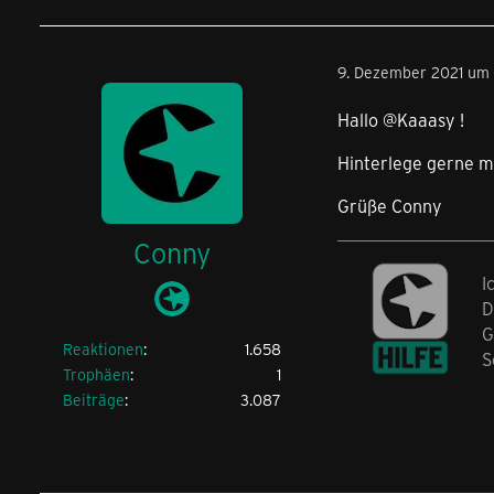
9. Dezember 2021 um
Hallo @Kaaasy !
Hinterlege gerne m
Grüße Conny
Conny
I
D
G
Reaktionen
1.658
S
Trophäen
1
Beiträge
3.087