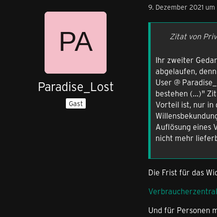
9. Dezember 2021 um 
Zitat von Pri
Ihr zweiter Gedan
abgelaufen, denn
User @ Paradise_L
Paradise_Lost
bestehen (...)" Z
Gast
Vorteil ist, nur 
Willensbekundung,
Auflösung eines 
nicht mehr lieferb
Die Frist für das W
Verbraucherzentra
Und für Personen m