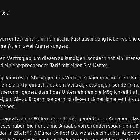
10:13
s verrentet) eine kaufmännische Fachausbildung habe, welche d
men) , ein-zwei Anmerkungen:
nen Vertrag ab, um diesen zu kündigen, sondern hat ein Interes
d ein entsprechender Tarif mit einer SIM-Karte).
ag, kann es zu Störungen des Vertrages kommen, in Ihrem Fall
nen Sie nicht einfach aus dem Vertrag aussteigen, sondern 
serung" geben, damit das Unternehmen die Möglichkeit hat, 
i, um Sie zu ärgern, sondern ist diesem sicherlich ebenfalls 
stehen.
nansatz eines Widerrufsrechts ist gemäß Ihren Angaben, das b
ieses haben Sie nur , ohne Angabe von Gründen sogar, gemäß "
der in Zitat: "(...) Daher solltest Du, wenn es ein super Angeb
enn ein Vertrag ist bindend, da kann man sich nicht aussuchen o