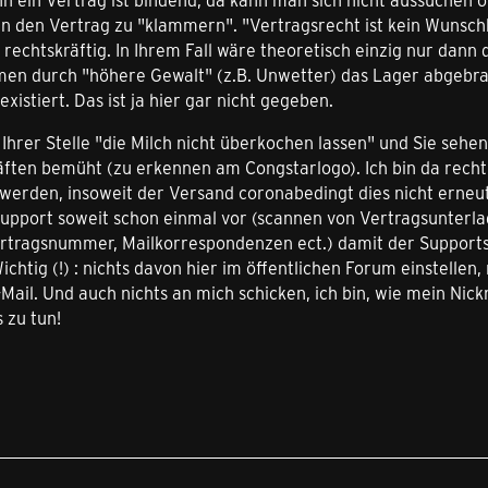
 an den Vertrag zu "klammern". "Vertragsrecht ist kein Wunsch
g rechtskräftig. In Ihrem Fall wäre theoretisch einzig nur dan
n durch "höhere Gewalt" (z.B. Unwetter) das Lager abgebrannt
existiert. Das ist ja hier gar nicht gegeben.
Ihrer Stelle "die Milch nicht überkochen lassen" und Sie sehen
äften bemüht (zu erkennen am Congstarlogo). Ich bin da recht z
werden, insoweit der Versand coronabedingt dies nicht erneut
Support soweit schon einmal vor (scannen von Vertragsunterla
ragsnummer, Mailkorrespondenzen ect.) damit der Supportsac
ichtig (!) : nichts davon hier im öffentlichen Forum einstell
Mail. Und auch nichts an mich schicken, ich bin, wie mein Ni
 zu tun!