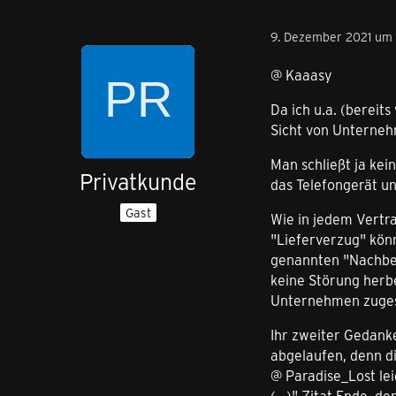
9. Dezember 2021 um 
@ Kaaasy
Da ich u.a. (bereit
Sicht von Unterneh
Man schließt ja kei
Privatkunde
das Telefongerät un
Gast
Wie in jedem Vertr
"Lieferverzug" kön
genannten "Nachbes
keine Störung herbe
Unternehmen zuge
Ihr zweiter Gedanke
abgelaufen, denn d
@ Paradise_Lost lei
(...)" Zitat Ende, d