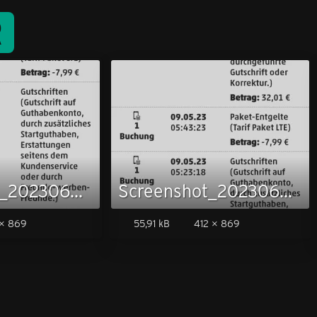
R
Screenshot_20230607_073923_Penny Mobil.jpg
Screenshot_20230607_073934_Penny Mobil.jpg
× 869
55,91 kB
412 × 869