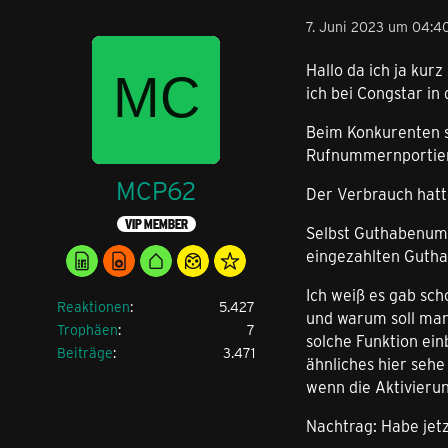
7. Juni 2023 um 04:4
Hallo da ich ja kur
ich bei Congstar in 
Beim Konkurenten s
Rufnummernportier
MCP62
Der Verbrauch hatt
VIP MEMBER
Selbst Guthabenumb
eingezahlten Gutha
Ich weiß es gab sch
Reaktionen
5.427
und warum soll man
Trophäen
7
solche Funktion ei
Beiträge
3.471
ähnliches hier seh
wenn die Aktivieru
Nachtrag: Habe jetz