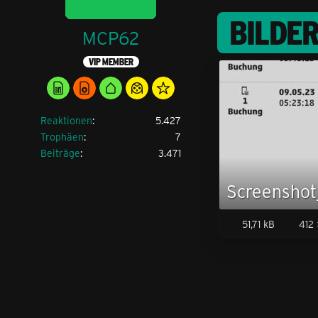
BILDE
MCP62
VIP MEMBER
Reaktionen
5.427
Trophäen
7
Beiträge
3.471
51,71 kB
412 