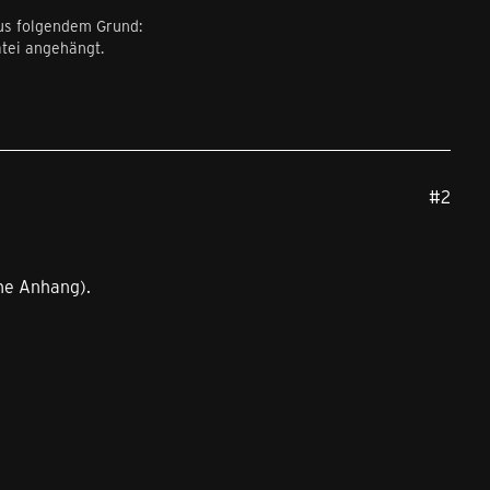
us folgendem Grund:
tei angehängt.
#2
he Anhang).