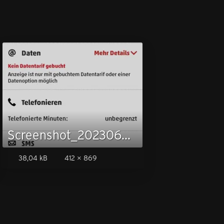
Screenshot_20230607_074033_Penny Mobil.jpg
38,04 kB
412 × 869