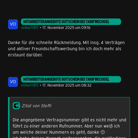
ausgelaufen. Congstar ist aber in den letzten Jahren
dazu übergegangen auf Kulanzbasis die Rabatte zu
verlängern. Und das ist der Punkt - Kulanz.
MITARBEITERANGEBOTE GUTSCHEIN BEI TARIFWECHSEL
Es bliebe der Weg, dass man sein Glück über die
volker1185
17. November 2025 um 09:16
Kundenrückgewinnung versucht, ob dort ein
vergleichbares Angebot unterbreitet werden kann.
Danke für die schnelle Rückmeldung. Mit insg. 4 Verträgen
und aktiver Freundschaftswerbung bin ich doch mehr als
erstaunt darüber.
MITARBEITERANGEBOTE GUTSCHEIN BEI TARIFWECHSEL
volker1185
17. November 2025 um 08:32
Zitat von Steffi
Die angegebene Vertragsnummer gibt es nicht mehr und
führt zu einer anderen Rufnummer. Aber nun weiß ich
um welche deiner Nummern es geht, danke 🙂