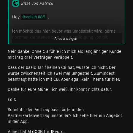
Zitat von Patrick
Hey
volker1185
,
ich möchte das hier, bevor was umgestellt wird, gerne
nochmal klarstellen bzw. eine Bestätigung von dir.
Alles anzeigen
Nein danke. Ohne CB fühle ich mich als langjähriger Kunde
Du wünschst den Wechsel vom congstar Basic Tarif mit
mit insg drei Verträgen veräppelt.
der Nummer xxxxxxxxxx216, in das Black Friday Angebot
Allnet Flat M mit GB+?
Dass der basic Tarif keinen CB hat, wusste ich nicht. Der
wurde zwischenzeitlich zwei mal umgestellt. Zumindest
Im congstar Basic Tarif ist allerdings kein Corporate
beantragt hatte ich mit CB. Aber egal, kein Thema für hier.
Benefits Gutschein aktiv, weshalb wir keinen neuen
Danke für eure Mühe - ich weiß, ihr könnt nichts dafür.
nutzen können.
Edit:
Somit läge der Preis dann bei 22,00 €.
Könnt ihr den Vertrag basic bitte in den
Partnerkartenvertrag umstellen? Ich sehe hier ein Angebot
Das gewünschte Endgerät kann ich natürlich zu den
in der App.
genannten Konditionen buchen,
Allnet flat M 60GB für 18euro.