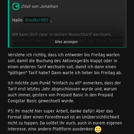
Zitat von Jonathan
Hallo
volker1185
,
ich kann dich zwar in deinen Wunschtarif wechseln,
jedoch kein Aktionsgerät dazu buchen. Der Basic Tarif ist
Alles anzeigen
einfach zu alt und wurde daher nicht bedacht. Das soll
jetzt auf meine Rückfrage zum Start der
Verstehe ich richtig, dass ich entweder bis Freitag warten
Neukundenangeboten zum Freitag nachgereicht werden.
soll, damit die Buchung des Aktionsgeräts klappt oder in
Bitte melde dich ab Freitagmittag erneut.
einen anderen Tarif wechseln soll, damit ich dann einen
"gültigen" Tarif habe? Dann warte ich lieber bis Freitag ab.
Alternativ kannst du zum Beispiel über die App zu
morgen in einen aktuellen Tarif wechseln (congstar
Ich möchte zum Punkt "einfach zu alt" anmerken, dass der
Allnet Flat S oder congstar Allnet Flat S Extra) und dich
Tarif erst letztes Jahr abgeschlossen wurde und, warum
morgen nach Wechsel melden. Aus diesem Tarif wäre
auch immer, gestern von Prepaid Basic in den Prepaid
der Wechsel mit Endgerät auch vorher schon möglich.
Congstar Basic gewechselt wurde.
PS: ihr macht hier super Arbeit, danke dafür! Aber das
Bitte entschuldige die entstandenen
Format über einen Forenthread ist an Unübersichtlichkeit
Unannehmlichkeiten.
nicht zu toppen. Da solltet ihr euch, auch in eurem eigenen
Interesse, eine andere Plattform ausdenken
Viele Grüße