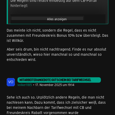
Die Regeln sind relativ eindeutig auf dem CB-Portal
hinterlegt:
Alles anzeigen
Das meinte ich nicht, sondern die Regel, dass es nicht
zusammen mit Freundeskreis Bonus 10% bzw übersteigt. Das
ist Willkür.
Aber seis drum, bin nicht nachtragend. Finde es nur absolut
unverständlich, wieso hier manchnal so und manchnal so
entschieden wird.
MITARBEITERANGEBOTE GUTSCHEIN BEI TARIFWECHSEL
Die Mitnahme des CB-Rabatts bei einem Tarifwechsel
volker1185
17. November 2025 um 19:14
erfolgt rein auf Kulanz (hat der Support hier schon
mehrfach geschrieben).
Sehe ich auch so. Urplötzlich andere Regeln, die man nicht
nachlesen kann. Dazu kommt, dass ich zielsicher weiß, dass
CB ist ein Marketinginstrument für Neuabschlüsse um
bei meinem Nachbarn der Tarifwechsel mit CB und
Neukunden zu gewinnen. Früher sind die Rabatte auch
Freundeskreis Rabatt vorgenommen wurde
regelmäßig nach einer zeitlichen Befristung