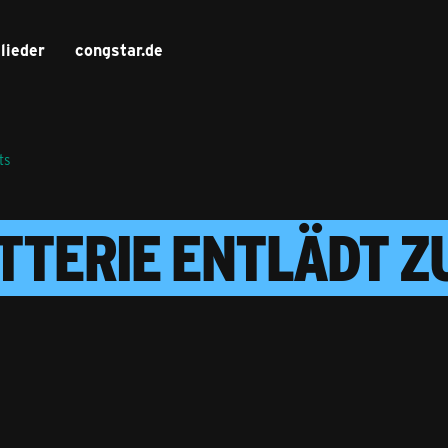
lieder
congstar.de
ts
ATTERIE ENTLÄDT 