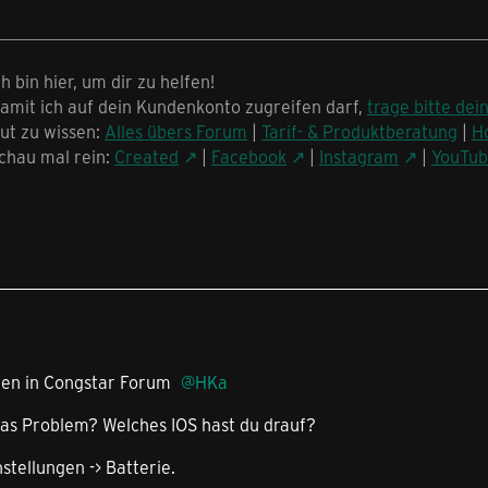
ch bin hier, um dir zu helfen!
amit ich auf dein Kundenkonto zugreifen darf,
trage bitte dei
ut zu wissen:
Alles übers Forum
|
Tarif- & Produktberatung
|
H
chau mal rein:
Created
|
Facebook
|
Instagram
|
YouTu
men in Congstar Forum
HKa
das Problem? Welches IOS hast du drauf?
stellungen -> Batterie.