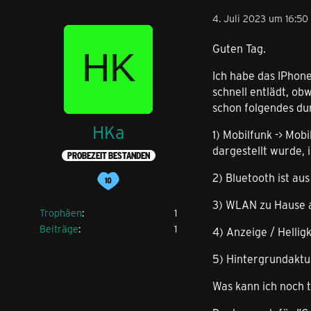
4. Juli 2023 um 16:50
Guten Tag.
Ich habe das IPhone
schnell entlädt, ob
schon folgendes du
HKa
1) Mobilfunk -> Mob
dargestellt wurde, 
PROBEZEIT BESTANDEN
2) Bluetooth ist au
3) WLAN zu Hause a
Trophäen
1
Beiträge
1
4) Anzeige / Hellig
5) Hintergrundaktua
Was kann ich noch 