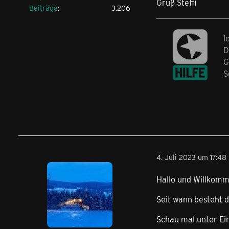
Gruß Steffi
Beiträge
3.206
I
D
G
S
4. Juli 2023 um 17:48
Hallo und Willkom
Seit wann besteht 
Schau mal unter Ein