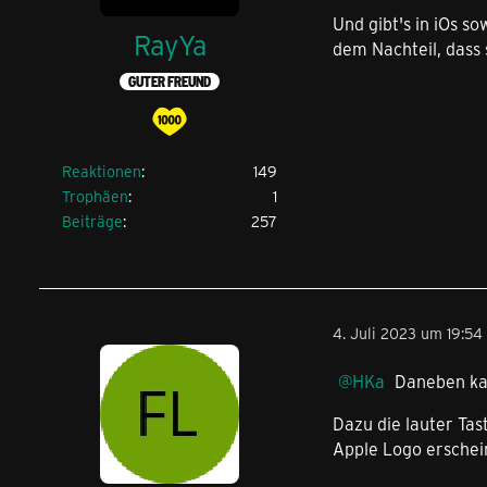
Und gibt's in iOs s
RayYa
dem Nachteil, dass
GUTER FREUND
Reaktionen
149
Trophäen
1
Beiträge
257
4. Juli 2023 um 19:54
HKa
Daneben kann
Dazu die lauter Tas
Apple Logo erschei