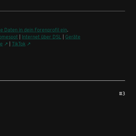
ne Daten in dein Forenprofil ein
.
omespot
|
Internet über DSL
|
Geräte
be
|
TikTok
#3