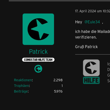
17. April 2024 um 10:3
Hey
Eule34
,
ich habe die Mailad
verifizieren.
Gruß Patrick
Patrick
CONGSTAR HILFE TEAM
I
D
G
Reaktionen
2.298
S
Trophäen
1
Beiträge
5.976