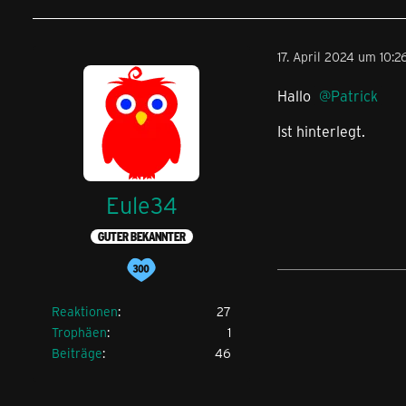
17. April 2024 um 10:2
Hallo
Patrick
Ist hinterlegt.
Eule34
GUTER BEKANNTER
Reaktionen
27
Trophäen
1
Beiträge
46