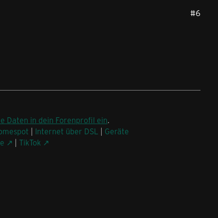
#6
ne Daten in dein Forenprofil ein
.
omespot
|
Internet über DSL
|
Geräte
be
|
TikTok