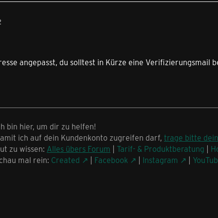
2
resse angepasst, du solltest in Kürze eine Verifizierungsma
ch bin hier, um dir zu helfen!
amit ich auf dein Kundenkonto zugreifen darf,
trage bitte dei
ut zu wissen:
Alles übers Forum
|
Tarif- & Produktberatung
|
H
chau mal rein:
Created
|
Facebook
|
Instagram
|
YouTu