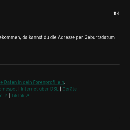
#4
il bekommen, da kannst du die Adresse per Geburtsdatum
ne Daten in dein Forenprofil ein
.
omespot
|
Internet über DSL
|
Geräte
be
|
TikTok