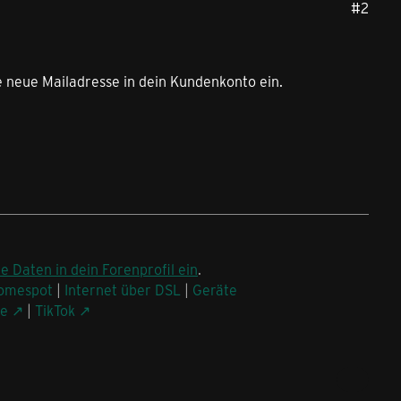
#2
e neue Mailadresse in dein Kundenkonto ein.
ne Daten in dein Forenprofil ein
.
omespot
|
Internet über DSL
|
Geräte
be
|
TikTok