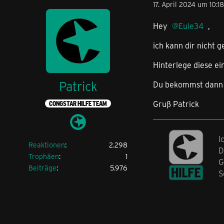
17. April 2024 um 10:18
Hey
Eule34
,
ich kann dir nicht 
Hinterlege diese ei
Patrick
Du bekommst dann a
Gruß Patrick
CONGSTAR HILFE TEAM
I
Reaktionen
2.298
D
Trophäen
1
G
Beiträge
5.976
S