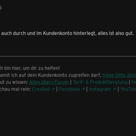
0
t auch durch und im Kundenkonto hinterlegt, alles ist also gut.
ch bin hier, um dir zu helfen!
amit ich auf dein Kundenkonto zugreifen darf,
trage bitte dei
ut zu wissen:
Alles übers Forum
|
Tarif- & Produktberatung
|
H
chau mal rein:
Created
|
Facebook
|
Instagram
|
YouTu