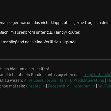
genau sagen warum das nicht klappt, aber gerne trage ich dein
nfach im Forenprofil unter z.B. Handy/Router.
nschließend noch eine Verifizierungsmail.
ch bin hier, um dir zu helfen!
amit ich auf dein Kundenkonto zugreifen darf,
trage bitte dei
ut zu wissen:
Alles übers Forum
|
Tarif- & Produktberatung
|
H
chau mal rein:
Created
|
Facebook
|
Instagram
|
YouTu