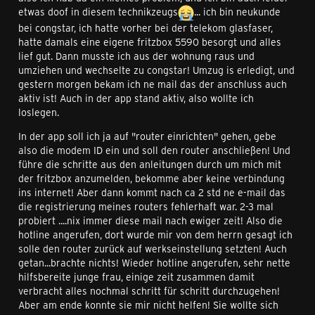
etwas doof in diesem technikzeugs
... ich bin neukunde
bei congstar, ich hatte vorher bei der telekom glasfaser,
hatte damals eine eigene fritzbox 5590 besorgt und alles
lief gut. Dann musste ich aus der wohnung raus und
umziehen und wechselte zu congstar! Umzug is erledigt, und
gestern morgen bekam ich ne mail das der anschluss auch
aktiv ist! Auch in der app stand aktiv, also wollte ich
loslegen.
In der app soll ich ja auf "router einrichten" gehen, gebe
also die modem ID ein und soll den router anschließen! Und
führe die schritte aus den anleitungen durch um mich mit
der fritzbox anzumelden, bekomme aber keine verbindung
ins internet! Aber dann kommt nach ca 2 std ne e-mail das
die registrierung meines routers fehlerhaft war. 2-3 mal
probiert ....nix immer diese mail nach ewiger zeit! Also die
hotline angerufen, dort wurde mir von dem herrn gesagt ich
solle den router zurück auf werkseinstellung setzten! Auch
getan...brachte nichts! Wieder hotline angerufen, sehr nette
hilfsbereite junge frau, einige zeit zusammen damit
verbracht alles nochmal schritt für schritt durchzugehen!
Aber am ende konnte sie mir nicht helfen! Sie wollte sich