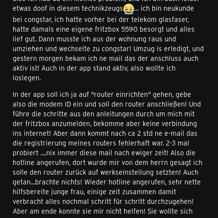
etwas doof in diesem technikzeugs
... ich bin neukunde
bei congstar, ich hatte vorher bei der telekom glasfaser,
hatte damals eine eigene fritzbox 5590 besorgt und alles
lief gut. Dann musste ich aus der wohnung raus und
umziehen und wechselte zu congstar! Umzug is erledigt, und
gestern morgen bekam ich ne mail das der anschluss auch
aktiv ist! Auch in der app stand aktiv, also wollte ich
loslegen.
In der app soll ich ja auf "router einrichten" gehen, gebe
also die modem ID ein und soll den router anschließen! Und
führe die schritte aus den anleitungen durch um mich mit
der fritzbox anzumelden, bekomme aber keine verbindung
ins internet! Aber dann kommt nach ca 2 std ne e-mail das
die registrierung meines routers fehlerhaft war. 2-3 mal
probiert ....nix immer diese mail nach ewiger zeit! Also die
hotline angerufen, dort wurde mir von dem herrn gesagt ich
solle den router zurück auf werkseinstellung setzten! Auch
getan...brachte nichts! Wieder hotline angerufen, sehr nette
hilfsbereite junge frau, einige zeit zusammen damit
verbracht alles nochmal schritt für schritt durchzugehen!
Aber am ende konnte sie mir nicht helfen! Sie wollte sich