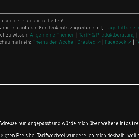
ch bin hier - um dir zu helfen!
amit ich auf dein Kundenkonto zugreifen darf,
trage bitte dei
ut zu wissen:
Allgemeine Themen
|
Tarif- & Produktberatung
|
chau mal rein:
Thema der Woche
|
Created
|
Facebook
|
T
-Adresse nun angepasst und würde mich über weitere Infos fr
eigten Preis bei Tarifwechsel wundere ich mich deshalb, weil