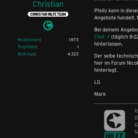
Christian
Pfeily kann in dies
CONGSTAR HILFE TEAM
Angebote handelt. 
Bei deinem Angebot 
Chat
(täglich 8-2
Reaktionen
1.973
hinterlassen.
Trophäen
1
Beiträge
4.323
Der selbe technisch
hier im Forum NicoK
hinterlegt.
LG
Mark
I
D
G
S