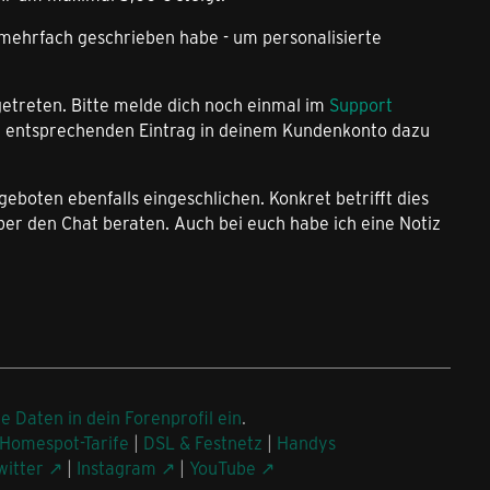
its mehrfach geschrieben habe - um personalisierte
getreten. Bitte melde dich noch einmal im
Support
nen entsprechenden Eintrag in deinem Kundenkonto dazu
eboten ebenfalls eingeschlichen. Konkret betrifft dies
er den Chat beraten. Auch bei euch habe ich eine Notiz
ne Daten in dein Forenprofil ein
.
Homespot-Tarife
|
DSL & Festnetz
|
Handys
witter
|
Instagram
|
YouTube