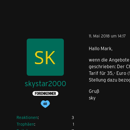
11. Mai 2018 um 14:17
Hallo Mark,
wenn die Angebote f
geschrieben: Der Ch
Tarif für 35,- Euro
Stellung dazu bezog
skystar2000
Gruß
FORENKENNER
sky
Reaktionen
3
Trophäen
1