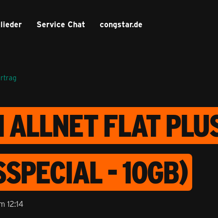
lieder
Service Chat
congstar.de
ertrag
I ALLNET FLAT PLU
SPECIAL - 10GB)
m 12:14