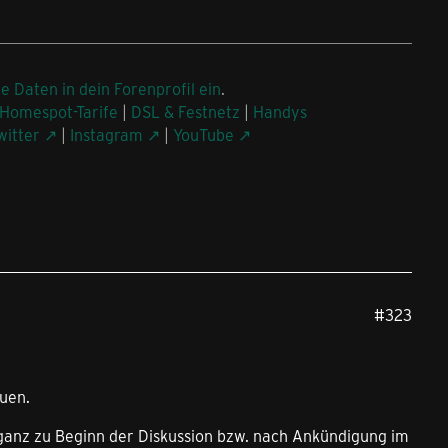
ne Daten in dein Forenprofil ein
.
Homespot-Tarife
|
DSL & Festnetz
|
Handys
witter
|
Instagram
|
YouTube
#323
euen.
 ganz zu Beginn der Diskussion bzw. nach Ankündigung im