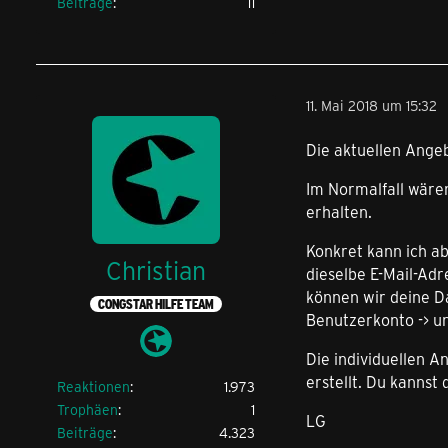
Beiträge
11
11. Mai 2018 um 15:32
Die aktuellen Angeb
Im Normalfall wären
erhalten.
Konkret kann ich a
Christian
dieselbe E-Mail-Adr
können wir deine Da
CONGSTAR HILFE TEAM
Benutzerkonto -> un
Die individuellen 
erstellt. Du kannst
Reaktionen
1.973
Trophäen
1
LG
Beiträge
4.323