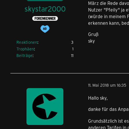
März die Rede davon
skystar2000
Nutzer "Pfeily" ja 
(würde in meinem Fa
FORENKENNER
erkennen kann, bede
Gruß
sky
Reaktionen
3
Trophäen
1
Beiträge
11
11. Mai 2018 um 16:35
Hallo sky,
danke für das Anpa
Grundsätzlich ist e
anderen Tarifen in 