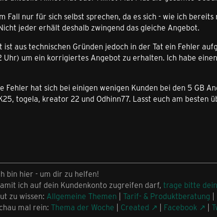
em Fall nur für sich selbst sprechen, da es sich - wie ich bere
Nicht jeder erhält deshalb zwingend das gleiche Angebot.
ist aus technischen Gründen jedoch in der Tat ein Fehler auf
2 Uhr) um ein korrigiertes Angebot zu erhalten. Ich habe ei
e Fehler hat sich bei einigen wenigen Kunden bei den 5 GB Ang
25, togela, kreator 22 und Odhinn77. Lasst euch am besten üb
ch bin hier - um dir zu helfen!
amit ich auf dein Kundenkonto zugreifen darf,
trage bitte dei
ut zu wissen:
Allgemeine Themen
|
Tarif- & Produktberatung
|
chau mal rein:
Thema der Woche
|
Created
|
Facebook
|
T