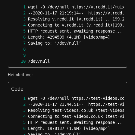
/dev/null                                   
Heimleitung:
Code