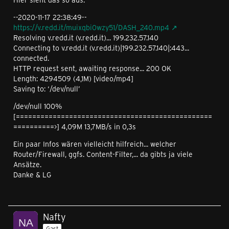
--2020-11-17 22:38:49--
https://v.redd.it/muixqbi0wzy51/DASH_240.mp4
Resolving v.redd.it (v.redd.it)... 199.232.57.140
Connecting to v.redd.it (v.redd.it)|199.232.57.140|:443...
connected.
HTTP request sent, awaiting response... 200 OK
Length: 4294509 (4,1M) [video/mp4]
Saving to: ‘/dev/null’
/dev/null 100%
[================================================
==========>] 4,09M 13,7MB/s in 0,3s
Ein paar Infos wären vielleicht hilfreich... welcher
Router/Firewall, ggfs. Content-Filter,... da gibts ja viele
Ansätze.
Danke & LG
Nafty
Gast