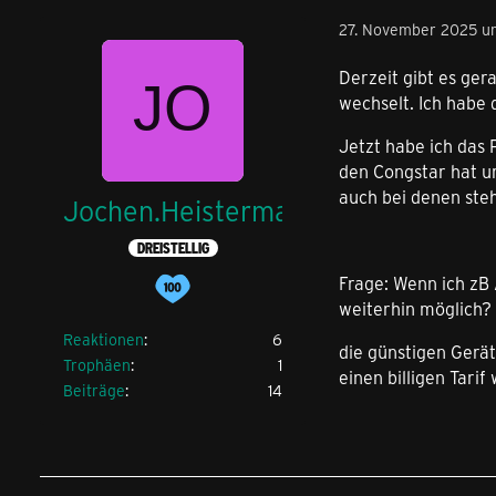
27. November 2025 u
Derzeit gibt es ger
wechselt. Ich habe 
Jetzt habe ich das 
den Congstar hat u
auch bei denen ste
Jochen.Heistermann
DREISTELLIG
Frage: Wenn ich zB 
weiterhin möglich? 
Reaktionen
6
die günstigen Gerä
Trophäen
1
einen billigen Tari
Beiträge
14