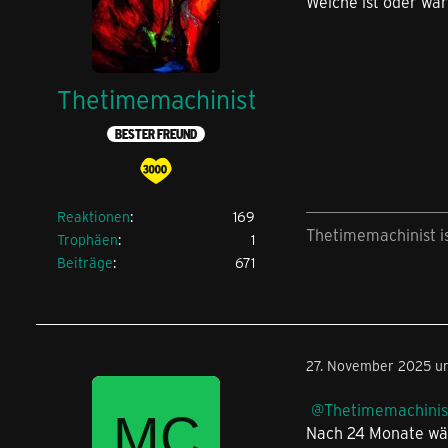
Welche ist oder wär
Thetimemachinist
BESTER FREUND
Reaktionen
169
Thetimemachinist i
Trophäen
1
Beiträge
671
27. November 2025 um
Thetimemachinis
Nach 24 Monate wär