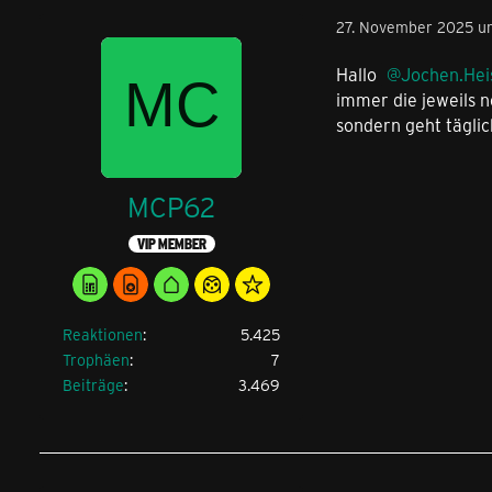
27. November 2025 u
Hallo
Jochen.He
immer die jeweils n
sondern geht tägli
MCP62
VIP MEMBER
Reaktionen
5.425
Trophäen
7
Beiträge
3.469