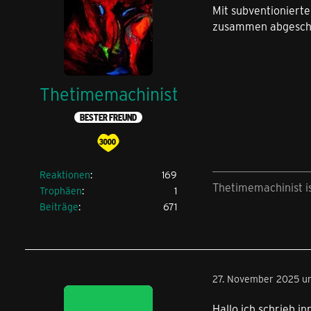
Mit subventioniert
zusammen abgeschlo
Thetimemachinist
BESTER FREUND
Reaktionen
169
Thetimemachinist i
Trophäen
1
Beiträge
671
27. November 2025 u
Hallo ich schrieb i