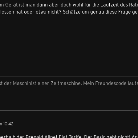
em Gerät ist man dann aber doch wohl für die Laufzeit des R
ssen hat oder etwa nicht? Schätze um genau diese Frage geht
st der Maschinist einer Zeitmaschine. Mein Freundescode laut
m 10:42
nnerhalb der
Prepaid
Allnet Flat Tarife. Der Basic geht nicht! A