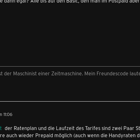
e dann egal? Alle bis auf den Basic, den man im Postpaid aber
st der Maschinist einer Zeitmaschine. Mein Freundescode laut
 11:06
t
der Ratenplan und die Laufzeit des Tarifes sind zwei Paar S
e auch wieder Prepaid möglich (auch wenn die Handyraten d