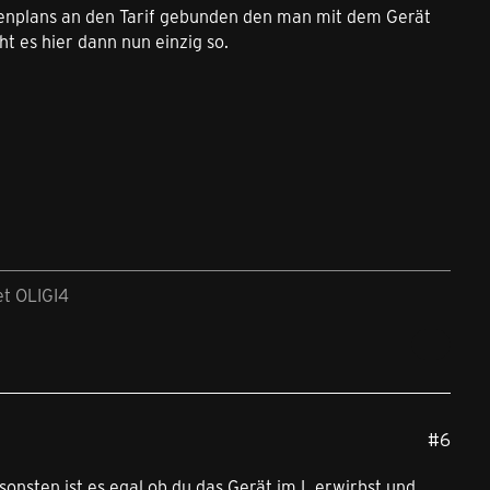
atenplans an den Tarif gebunden den man mit dem Gerät
 es hier dann nun einzig so.
et OLIGI4
#6
nsonsten ist es egal ob du das Gerät im L erwirbst und