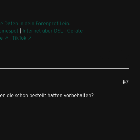
ne Daten in dein Forenprofil ein
.
omespot
|
Internet über DSL
|
Geräte
be
|
TikTok
#7
en die schon bestellt hatten vorbehalten?