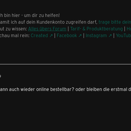
ch bin hier - um dir zu helfen!
amit ich auf dein Kundenkonto zugreifen darf,
trage bitte dei
ut zu wissen:
Alles übers Forum
|
Tarif- & Produktberatung
|
H
chau mal rein:
Created
|
Facebook
|
Instagram
|
YouTu
9
ann auch wieder online bestellbar? oder bleiben die erstmal d