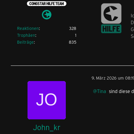
CONGSTAR HILFE TEAM
I
D
Reaktionen
328
G
Trophäen
1
S
Beiträge
835
9. März 2026 um 08:1
Tina
sind diese d
John_kr