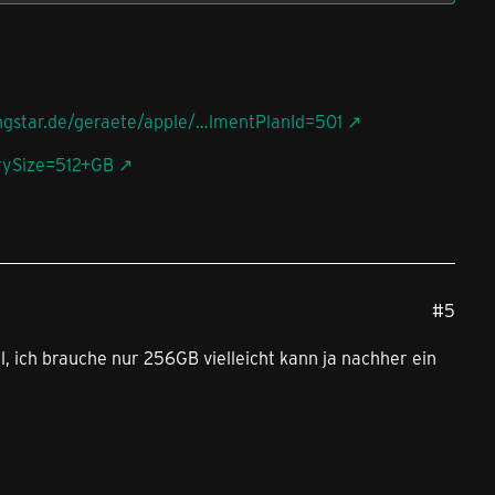
ngstar.de/geraete/apple/…lmentPlanId=501
rySize=512+GB
#5
el, ich brauche nur 256GB vielleicht kann ja nachher ein