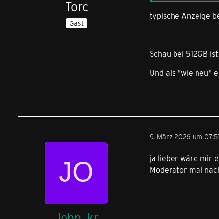
Torc
typische Anzeige be
Gast
Schau bei 512GB is
Und als "wie neu" 
9. März 2026 um 07:5
ja lieber wäre mir 
Moderator mal nach
John_kr