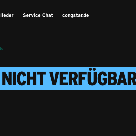
lieder
Service Chat
congstar.de
ts
O NICHT VERFÜGBA