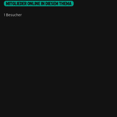
MITGLIEDER ONLINE IN DIESEM THEMA
1 Besucher
Stil ändern
Lieferung & Zahlung
Hilfe & Service
Kontakt
Newsletter
Feedback