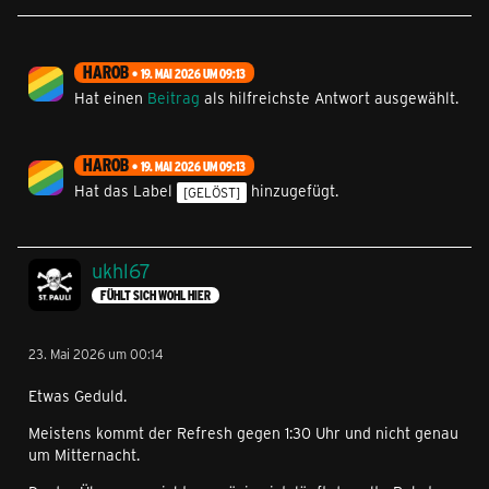
HAROB
19. MAI 2026 UM 09:13
Hat einen
Beitrag
als hilfreichste Antwort ausgewählt.
HAROB
19. MAI 2026 UM 09:13
Hat das Label
hinzugefügt.
[GELÖST]
ukhl67
FÜHLT SICH WOHL HIER
23. Mai 2026 um 00:14
Etwas Geduld.
Meistens kommt der Refresh gegen 1:30 Uhr und nicht genau
um Mitternacht.