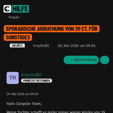
Prepaid
SPORADISCHE ABBUCHUNG VON 39 CT. FÜR
SONSTIGES
troymc80
24. Mai 2026 um 09:34
[GELÖST]
1. offizieller Beitrag
troymc80
PROBEZEIT BESTANDEN
24. Mai 2026 um 09:34
Hallo Congstar Team,
Meine Tochter schafft es leider immer wieder Kosten von 39