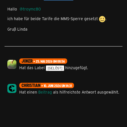
Hallo
troymc80
ich habe für beide Tarife die MMS-Sperre gesetzt
.
Gruß Linda
JOKER
25. MAI 2026 UM 08:56
Hat das Label
hinzugefügt.
[GELÖST]
CHRISTIAN
10. JUNI 2026 UM 14:31
Hat einen
Beitrag
als hilfreichste Antwort ausgewählt.