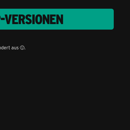
P-VERSIONEN
dert aus 🙂.