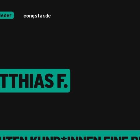
ieder
congstar.de
TTHIAS F.