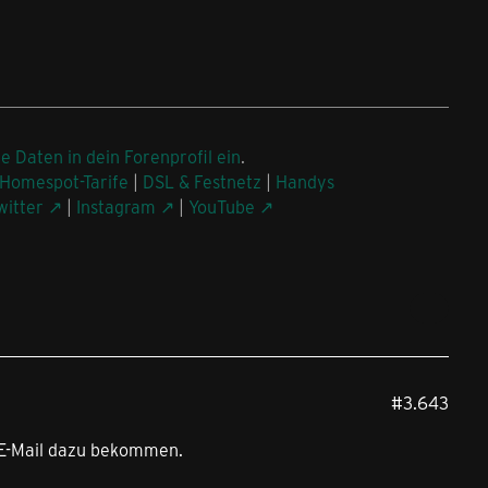
ne Daten in dein Forenprofil ein
.
Homespot-Tarife
|
DSL & Festnetz
|
Handys
witter
|
Instagram
|
YouTube
#3.643
e E-Mail dazu bekommen.