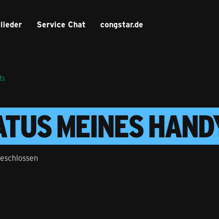
lieder
Service Chat
congstar.de
ts
TATUS MEINES HAND
eschlossen