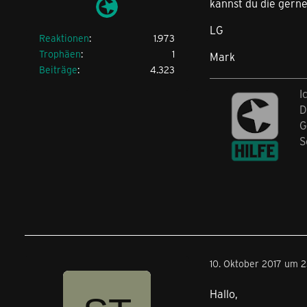
kannst du die gerne
LG
Reaktionen
1.973
Trophäen
1
Mark
Beiträge
4.323
I
D
G
S
10. Oktober 2017 um 
Hallo,