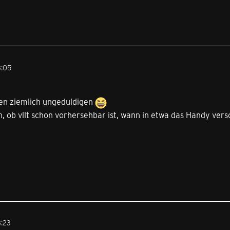
3:05
den ziemlich ungeduldigen
 ob vllt schon vorhersehbar ist, wann in etwa das Handy versc
3:23