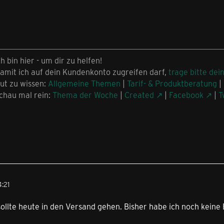
ch bin hier - um dir zu helfen!
amit ich auf dein Kundenkonto zugreifen darf,
trage bitte dei
ut zu wissen:
Allgemeine Themen
|
Tarif- & Produktberatung
|
chau mal rein:
Thema der Woche
|
Created
|
Facebook
|
T
:21
sollte heute in den Versand gehen. Bisher habe ich noch kein