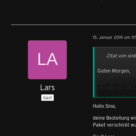
15. Januar 2019 um 11
Zitat von sin
Guten Morgen,
Lars
ich habe am 08.01
Am gleichen Tag g
Gast
In der Mail stand
Hallo Sina,
Die Anzahlung un
das Handy steht i
deine Bestellung wi
Eine Auftragsbes
Paket verschickt w
Daher wollte ich
Lg Sina