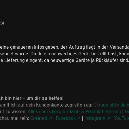
:31
 keine genaueren Infos geben, der Auftrag liegt in der Versanda
sendet wurde. Da du ein neuwertiges Gerät bestellt hast, kan
e Lieferung eingeht, da neuwertige Geräte ja Rückläufer sind
ch bin hier - um dir zu helfen!
amit ich auf dein Kundenkonto zugreifen darf,
trage bitte dei
ut zu wissen:
Alles übers Forum
|
Tarif- & Produktberatung
|
H
chau mal rein:
Created
|
Facebook
|
Instagram
|
YouTu