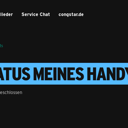
lieder
Service Chat
congstar.de
ts
TATUS MEINES HAND
eschlossen