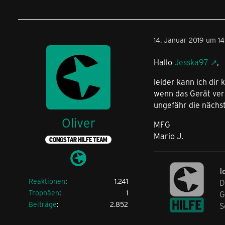
14. Januar 2019 um 14
Hallo
Jesska97
,
leider kann ich dir
wenn das Gerät ver
ungefähr die nächst
Oliver
MFG
Mario J.
CONGSTAR HILFE TEAM
I
Reaktionen
1.241
D
Trophäen
1
G
Beiträge
2.852
S