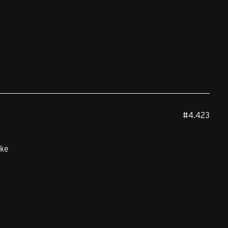
#4.423
nke