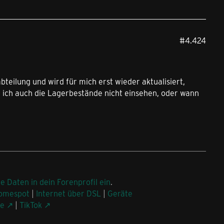
#4.424
bteilung und wird für mich erst wieder aktualisiert,
n ich auch die Lagerbestände nicht einsehen, oder wann
.
ne Daten in dein Forenprofil ein
.
omespot
|
Internet über DSL
|
Geräte
be
|
TikTok