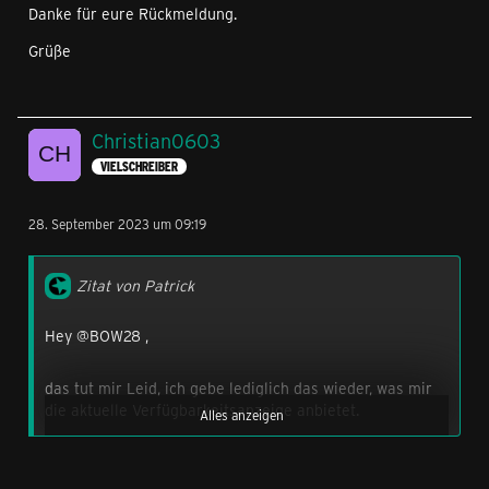
Danke für eure Rückmeldung.
Grüße
Christian0603
VIELSCHREIBER
28. September 2023 um 09:19
Zitat von Patrick
Hey @BOW28 ,
das tut mir Leid, ich gebe lediglich das wieder, was mir
die aktuelle Verfügbarkeitsanzeige anbietet.
Alles anzeigen
Ich spekuliere, wenn ich sage, vermutlich sah das letzte
Woche anders aus, deswegen sind die Angaben ohne