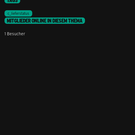
TAGS
c_lieferstatus
MITGLIEDER ONLINE IN DIESEM THEMA
1 Besucher
Stil ändern
Lieferung & Zahlung
Hilfe & Service
Kontakt
Newsletter
Feedback