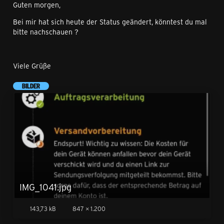
Guten morgen,
Gewähr, da sich da immer schnell was ändern kann und
es sich um den jeweiligen "Status Quo" handelt.
Bei mir hat sich heute der Status geändert, könntest du mal
bitte nachschauen ?
Hey @Hotti_91 ,
Viele Grüße
leider ist dafür eine Stornierung und Neubestellung
nötig, man kann das leider nicht "eben umstellen".
BILDER
Gruß Patrick
IMG_1041.jpg
143,73 kB
847 × 1.200