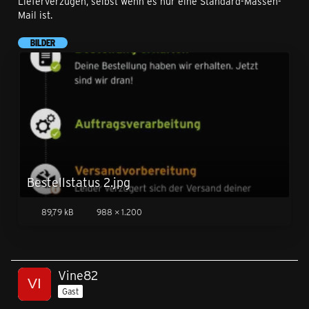
Lieferverzügen, selbst wenn es nur eine Standard-Massen-
Mail ist.
BILDER
Bestellstatus 2.jpg
89,79 kB
988 × 1.200
Vine82
Gast