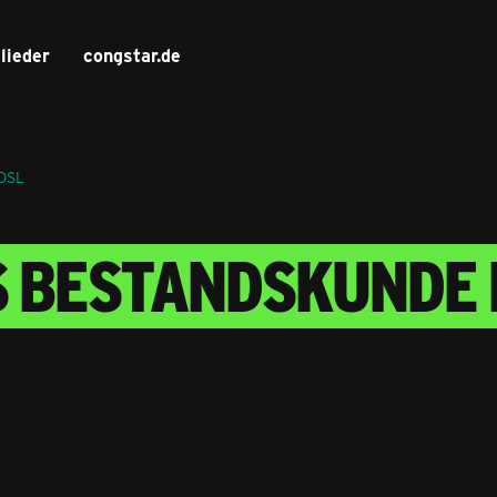
lieder
congstar.de
 DSL
S BESTANDSKUNDE 