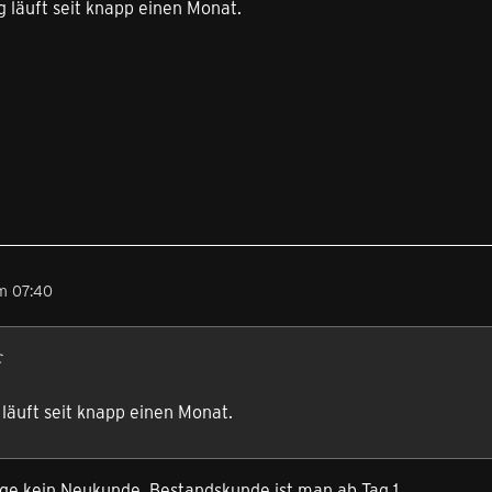
 läuft seit knapp einen Monat.
m 07:40
c
 läuft seit knapp einen Monat.
ige kein Neukunde. Bestandskunde ist man ab Tag 1.