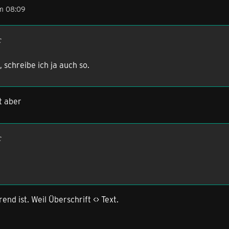
um 08:09
c
 schreibe ich ja auch so.
t aber
c
nd ist. Weil Überschrift <> Text.