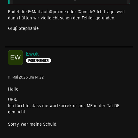
Seit meiner Umstellung auf Proton Mail @pm.me
Endet die E-Mail auf @pm.me oder @pm.de? Ich frage, weil
kommen keine Congstar mails mehr an. Wahrscheinlich
dann hätten wir vielleicht schon den Fehler gefunden.
hab ich deswegen auch die Bestellung mit dem nicht
Flex Tarif nicht benerkt.
Gruß Stephanie
Laut App soll ich die Adresse bestätigen. Kommt aber
Nix zum Bestötigen. Irgendwie ja fast witzig, dass bei
@gmail alles klappte. Und nun - mit den Schweizern -
Ewok
Problemen entstehen.
FORENKENNER
LG
11. Mai 2026 um 14:22
Hallo
UPS.
Ich fürchte, dass die wortkorrektur aus ME in der Tat DE
gemacht.
Sorry. War meine Schuld.