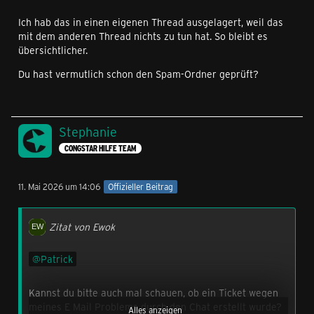
Ich hab das in einen eigenen Thread ausgelagert, weil das
mit dem anderen Thread nichts zu tun hat. So bleibt es
übersichtlicher.
Du hast vermutlich schon den Spam-Ordner geprüft?
Stephanie
CONGSTAR HILFE TEAM
11. Mai 2026 um 14:06
Offizieller Beitrag
Zitat von Ewok
Patrick
Kannst du bitte auch mal schauen, ob ein Ticket wegen
meines E Mail Problems durch den Chat erstellt wurde?
Alles anzeigen