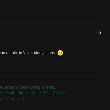
#5
ann mit dir in Verbindung setzen
ne Daten in dein Forenprofil ein
.
omespot
|
Internet über DSL
|
Geräte
be
|
TikTok