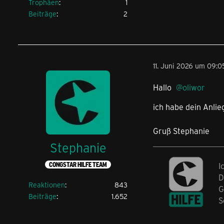
Trophäen
1
Beiträge
2
11. Juni 2026 um 09:0
Hallo
oliwor
ich habe dein Anli
Gruß Stephanie
Stephanie
CONGSTAR HILFE TEAM
I
D
Reaktionen
843
G
Beiträge
1.652
S