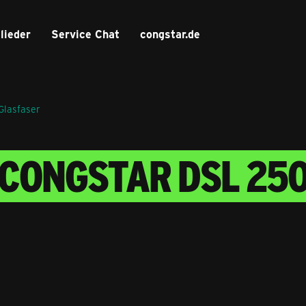
lieder
Service Chat
congstar.de
Glasfaser
CONGSTAR DSL 250