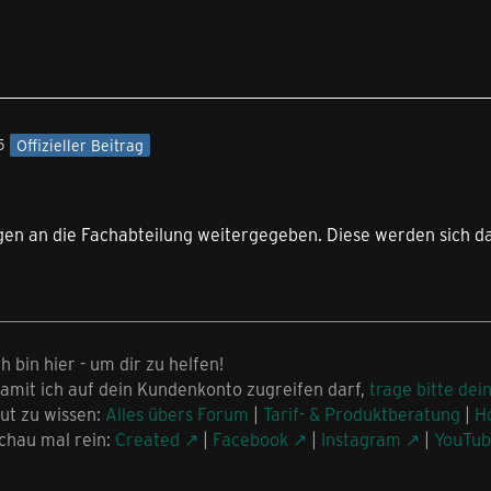
5
Offizieller Beitrag
egen an die Fachabteilung weitergegeben. Diese werden sich d
ch bin hier - um dir zu helfen!
amit ich auf dein Kundenkonto zugreifen darf,
trage bitte dei
ut zu wissen:
Alles übers Forum
|
Tarif- & Produktberatung
|
H
chau mal rein:
Created
|
Facebook
|
Instagram
|
YouTu