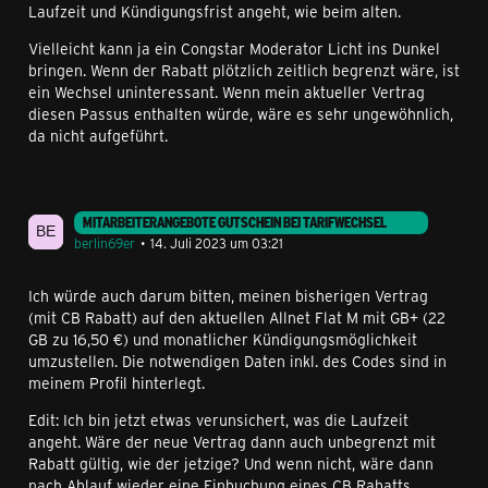
Laufzeit und Kündigungsfrist angeht, wie beim alten.
Vielleicht kann ja ein Congstar Moderator Licht ins Dunkel
bringen. Wenn der Rabatt plötzlich zeitlich begrenzt wäre, ist
ein Wechsel uninteressant. Wenn mein aktueller Vertrag
diesen Passus enthalten würde, wäre es sehr ungewöhnlich,
da nicht aufgeführt.
MITARBEITERANGEBOTE GUTSCHEIN BEI TARIFWECHSEL
berlin69er
14. Juli 2023 um 03:21
Ich würde auch darum bitten, meinen bisherigen Vertrag
(mit CB Rabatt) auf den aktuellen Allnet Flat M mit GB+ (22
GB zu 16,50 €) und monatlicher Kündigungsmöglichkeit
umzustellen. Die notwendigen Daten inkl. des Codes sind in
meinem Profil hinterlegt.
Edit: Ich bin jetzt etwas verunsichert, was die Laufzeit
angeht. Wäre der neue Vertrag dann auch unbegrenzt mit
Rabatt gültig, wie der jetzige? Und wenn nicht, wäre dann
nach Ablauf wieder eine Einbuchung eines CB Rabatts