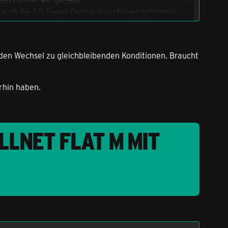
nfo ob die 5G Speed Option dazu haben möchtest.
den Wechsel zu gleichbleibenden Konditionen. Braucht
rhin haben.
LLNET FLAT M MIT