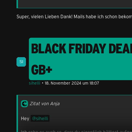
Super, vielen Lieben Dank! Mails habe ich schon bekom
BLACK FRIDAY DEA
GB+
sihelli
18. November 2024 um 18:07
Zitat von Anja
Hey
sihelli
ich sehe es auch so, dass du eigentlich hättest auf