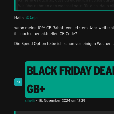
Wir übernehmen den wechsel gern für dich, dann gi
Gruß
Hallo
Anja
Anja
wenn meine 10% CB Rabatt von letztem Jahr weiterhin
ihr noch einen aktuellen CB Code?
Die Speed Option habe ich schon vor einigen Wochen 
BLACK FRIDAY DEA
GB+
sihelli
18. November 2024 um 13:39