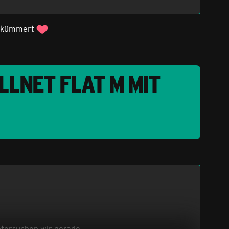
ig kümmert
LLNET FLAT M MIT
untersuchen wir gerade.