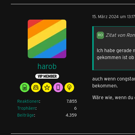
15. März 2024 um 13:1
Zitat von Ron
Ich habe gerade 
gekommen ist ob 
harob
VIP MEMBER
auch wenn congsta
bekommen.
Wäre wie, wenn du 
Reaktionen
7.855
Trophäen
6
Beiträge
4.359