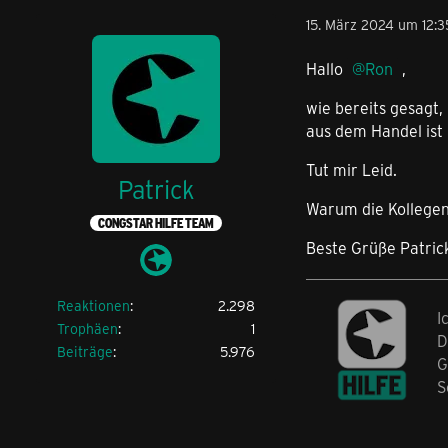
15. März 2024 um 12:3
Hallo
Ron
,
wie bereits gesagt,
aus dem Handel ist 
Tut mir Leid.
Patrick
Warum die Kollegen 
CONGSTAR HILFE TEAM
Beste Grüße Patric
Reaktionen
2.298
I
Trophäen
1
D
Beiträge
5.976
G
S