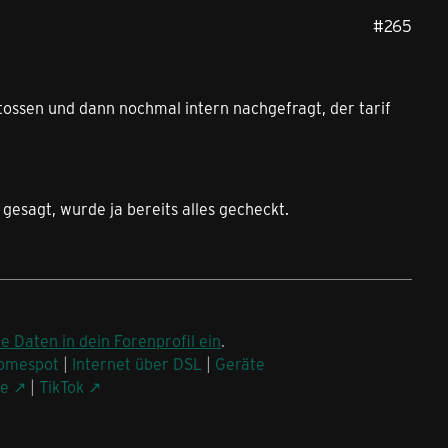
#265
stossen und dann nochmal intern nachgefragt, der tarif
gesagt, wurde ja bereits alles gecheckt.
ne Daten in dein Forenprofil ein
.
omespot
|
Internet über DSL
|
Geräte
be
|
TikTok