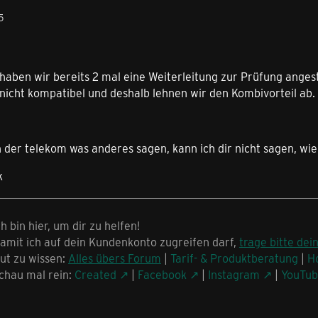
5
 haben wir bereits 2 mal eine Weiterleitung zur Prüfung ange
nicht kompatibel und deshalb lehnen wir den Kombivorteil ab.
der telekom was anderes sagen, kann ich dir nicht sagen, wie 
k
ch bin hier, um dir zu helfen!
amit ich auf dein Kundenkonto zugreifen darf,
trage bitte dei
ut zu wissen:
Alles übers Forum
|
Tarif- & Produktberatung
|
H
chau mal rein:
Created
|
Facebook
|
Instagram
|
YouTu