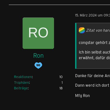
15. März 2024 um 09:
Zitat von har
congstar gehört z
Ich bin selbst au
Ron
erwähnt, dafür d
Danke für deine An
Reaktionen
10
Trophäen
1
Dann werd ich dort
Beiträge
18
Mfg Ron