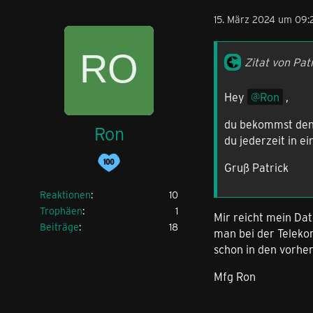
15. März 2024 um 09:
Zitat von Pat
Hey
Ron
,
du bekommst den V
Ron
du jederzeit in e
Gruß Patrick
Reaktionen
10
Trophäen
1
Mir reicht mein Da
Beiträge
18
man bei der Teleko
schon in den vorhe
Mfg Ron