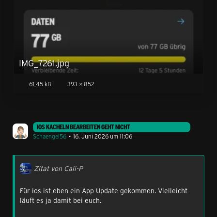
IMG_7261.jpg
61,45 kB
393 × 852
IOS KACHELN BEARBEITEN GEHT NICHT
Schaengel56
16. Juni 2026 um 11:06
Zitat von Cali-P
Für ios ist eben ein App Update gekommen. Vielleicht
läuft es ja damit bei euch.