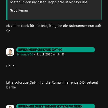
Freundeskreis
besten in den nächsten Tagen erneut hier bei uns.
Gruß Kenan
Prepaid
Bei unseren Prepaid-Tarifen könnt ihr folgende Kacheln
auswählen:
ok vielen Dank für die Info, ich gebe die Rufnummer nun auf!
🙄
Daten
SMS
Telefonie
RUFNUMMERNPORTIERUNG (OPT-IN)
Guthaben
Schaengel56
8. Juli 2026 um 14:31
KACHELN ÄNDERN
Hallo,
Wenn ihr
iOS
nutzt, scrollt in der App runter und klickt
auf „Bearbeiten“. Wenn ihr
Android nutzt,
könnt ihr
bitte sofortige Opt-in für die Rufnummer ende 6151 setzen!
alternativ dazu etwas länger auf den Bildschirm drücken
Danke
und die Bearbeitung so aktivieren.
RUFNUMMER ZU BESTEHENDEN VERTRAG PORTIEREN