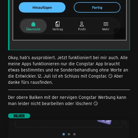
In beiden Fällen erhalten die Kacheln dann einen blau
gestrichelten Rahmen. Haben sie zusätzlich unten rechts
eine dickere Linie, könnt ihr an dieser Stelle die Größe
durch einfaches Ziehen anpassen. Ihr könnt die Kacheln
können entweder auf die volle Breite der App ausweiten
Okay, hab’s ausprobiert. Jetzt funktioniert bei mir auch. Alle
oder auf die Hälfte reduzieren.
meine Apps funktionieren nur die Congstar App braucht
etwas bestimmtes und ne Sonderbehandlung ohne Worte an
die Entwickler. 12. Juli ist eh Schluss mit Congstar. 🙄 Aber
danke fürs rausfinden.
Der obere Balken mit der nervigen Congstar Werbung kann
man leider nicht bearbeiten oder löschen! 🙄
BILDER