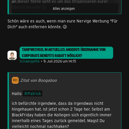
an dieser Stelle geht es um das Organisieren eurer
Übersichtsseite 🙂
Alles anzeigen
Wenn ihr nur einen Vertrag habt, wird euch die
Schön wäre es auch, wenn man eure Nervige Werbung "Für
Übersichtsseite direkt angezeigt.
Dich" auch entfernen könnte. 😉
Habt ihr mehrere Tarife, könnt ihr für jeden einzeln die
Übersichtsseite anpassen. Wählt darum zuerst den
gewünschten Tarif, oben mit Klick unter der Rufnummer,
aus. Anschließend werden euch die Details zum
TARIFWECHSEL IN AKTUELLES ANGEBOT: ÜBERNAHME VON
Verbrauch, Rechnungen, etc. in den Kacheln angezeigt.
CORPORATE BENEFITS RABATT MÖGLICH?
Diese könnt ihr nach Belieben anpassen.
Schaengel56
9. Juli 2026 um 14:15
Zitat von Boogaboo
Hallo
Patrick
ich befürchte irgendwie, dass da irgendwas nicht
hingehauen hat. Ist jetzt schon 2 Tage her. Selbst am
BlackFriday haben die Kollegen sich eigentlich immer
innerhalb eines Tages zurück gemeldet. Magst Du
vielleicht nochmal nachhaken?