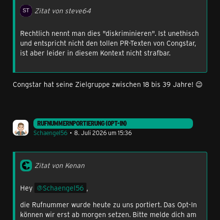
Zitat von steve64
Rechtlich nennt man dies "diskriminieren". Ist unethisch
und entspricht nicht den tollen PR-Texten von Congstar,
ist aber leider in diesem Kontext nicht strafbar.
Congstar hat seine Zielgruppe zwischen 18 bis 39 Jahre! 😉
RUFNUMMERNPORTIERUNG (OPT-IN)
Tarife
Schaengel56
8. Juli 2026 um 15:36
Bei unseren Rechnungstarifen könnt ihr folgende
Kacheln auswählen:
Zitat von Kenan
Daten
SMS
Hey
Schaengel56
,
Telefonie
die Rufnummer wurde heute zu uns portiert. Das Opt-In
Rechnungen
können wir erst ab morgen setzen. Bitte melde dich am