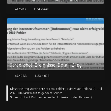
41,76 kB
1.134 × 440
Screenshot_Ereignisse_Detail_2.jpg
69,42 kB
1.123 × 628
Dieser Beitrag wurde bereits 1 mal editiert, zuletzt von
Tatiana
(
8. Juli
2020 um 14:09
) aus folgendem Grund:
Screenshot mit Rufnummer entfernt. Danke für den Hinweis :)