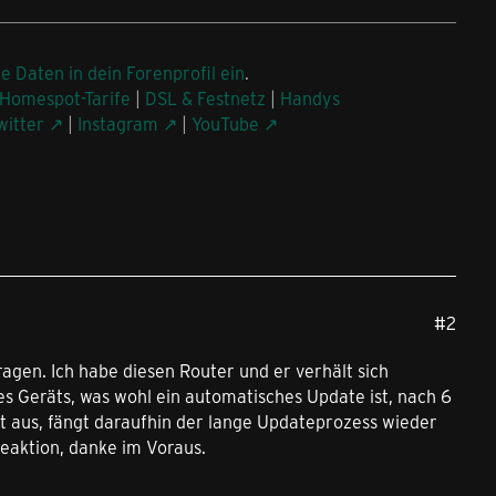
ne Daten in dein Forenprofil ein
.
Homespot-Tarife
|
DSL & Festnetz
|
Handys
witter
|
Instagram
|
YouTube
#2
ragen. Ich habe diesen Router und er verhält sich
s Geräts, was wohl ein automatisches Update ist, nach 6
tet aus, fängt daraufhin der lange Updateprozess wieder
Reaktion, danke im Voraus.