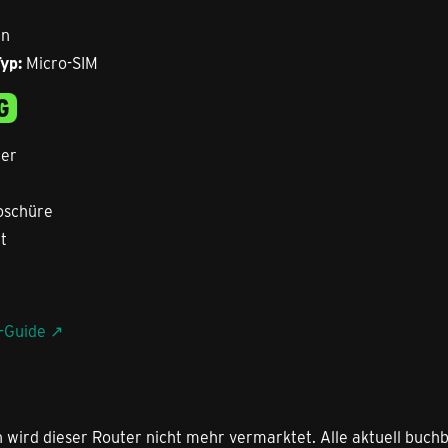
in
yp:
Micro-SIM
G
er
oschüre
t
e-Guide
 wird dieser Router nicht mehr vermarktet. Alle aktuell buch