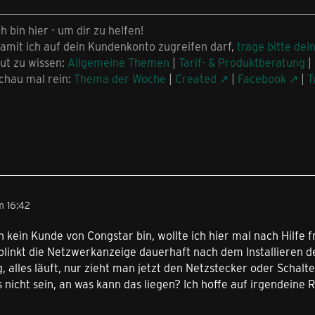
ch bin hier - um dir zu helfen!
amit ich auf dein Kundenkonto zugreifen darf,
trage bitte dei
ut zu wissen:
Allgemeine Themen
|
Tarif- & Produktberatung
|
chau mal rein:
Thema der Woche
|
Created
|
Facebook
|
T
m 16:42
h kein Kunde von Congstar bin, wollte ich hier mal nach Hilfe f
linkt die Netzwerkanzeige dauerhaft nach dem Installieren de
ig, alles läuft, nur zieht man jetzt den Netzstecker oder Schal
 nicht sein, an was kann das liegen? Ich hoffe auf irgendeine 