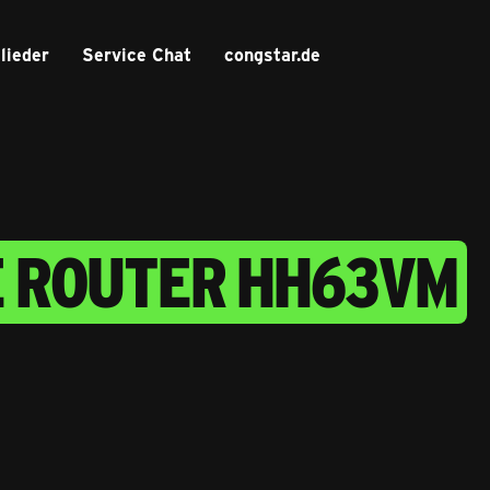
lieder
Service Chat
congstar.de
E ROUTER HH63VM