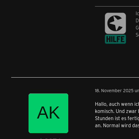
I
D
G
S
18. November 2025 u
Hallo, auch wenn ic
komisch. Und zwar b
Stunden ist es fert
an. Normal wird das