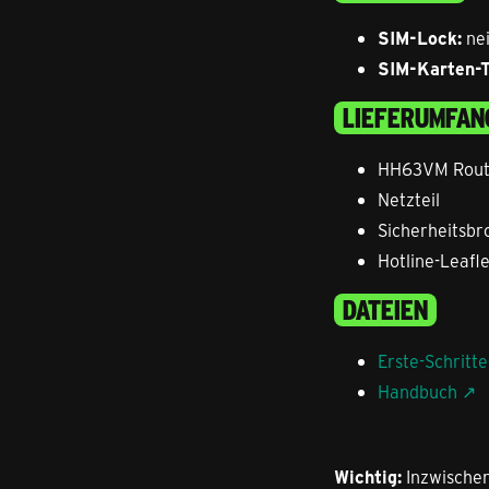
SIM-Lock:
ne
SIM-Karten-T
LIEFERUMFAN
HH63VM Rout
Netzteil
Sicherheitsbr
Hotline-Leafle
DATEIEN
Erste-Schritt
Handbuch
Wichtig:
Inzwischen