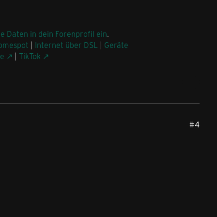
ne Daten in dein Forenprofil ein
.
omespot
|
Internet über DSL
|
Geräte
be
|
TikTok
#4