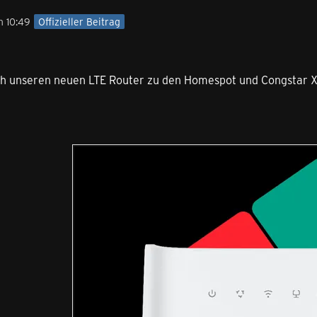
m 10:49
Offizieller Beitrag
uch unseren neuen LTE Router zu den Homespot und Congstar X