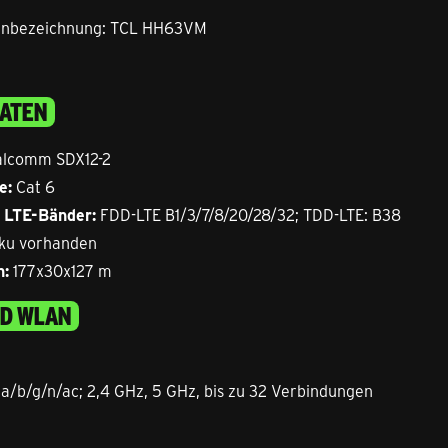
penbezeichnung: TCL HH63VM
DATEN
lcomm SDX12-2
e:
Cat 6
 LTE-Bänder:
FDD-LTE B1/3/7/8/20/28/32; TDD-LTE: B38
ku vorhanden
:
177x30x127 m
D WLAN
 a/b/g/n/ac; 2,4 GHz, 5 GHz, bis zu 32 Verbindungen