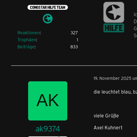
CONGSTAR HILFE TEAM
I
D
G
Reaktionen
327
S
Trophäen
1
Beiträge
833
19. November 2025 um
die leuchtet blau, b
viele Grüße
ak9374
Axel Kuhnert