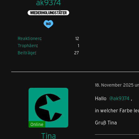
ak9374
WIEDERHOLUNGSTÄTER
Reaktionen
12
Trophäen
1
Beiträge
27
18. November 2025 u
Hallo
ak9374
,
in welcher Farbe l
Gruß Tina
Online
Tina