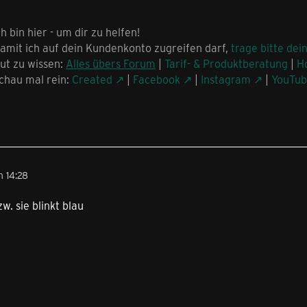
ch bin hier - um dir zu helfen!
amit ich auf dein Kundenkonto zugreifen darf,
trage bitte dei
ut zu wissen:
Alles übers Forum
|
Tarif- & Produktberatung
|
H
chau mal rein:
Created
|
Facebook
|
Instagram
|
YouTu
 14:28
zw. sie blinkt blau