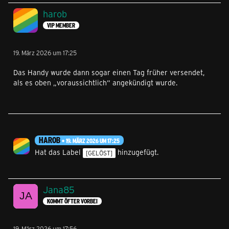
harob
VIP MEMBER
19. März 2026 um 17:25
Das Handy wurde dann sogar einen Tag früher versendet,
als es oben „voraussichtlich“ angekündigt wurde.
HAROB
19. MÄRZ 2026 UM 17:25
Hat das Label
hinzugefügt.
[GELÖST]
Jana85
KOMMT ÖFTER VORBEI
19. März 2026 um 17:56