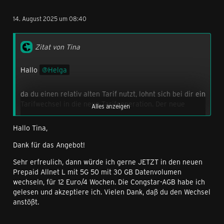
14. August 2025 um 08:40
Zitat von Tina
Hallo
Helga
da du einen relativ alten Tarif nutzt, lohnt sich bei dir ein
Tarifwechsel in die neue Tarifgeneration. Der neue
Alles anzeigen
Prepaid Allnet L mit 5G 50 hat 30 GB Datenvolumen und
kostet 12,00 €/ 4 Wochen. Mit dem hättest du also
Hallo Tina,
deutlich mehr Datenvolumen und zahlst weniger. EU-
Roaming ist auch dabei.
Dank für das Angebot!
Dein aktuell genutzter Tarif ist noch bis zum 27.08.2025
Sehr erfreulich, dann würde ich gerne JETZT in den neuen
aktiv.
Prepaid Allnet L mit 5G 50 mit 30 GB Datenvolumen
wechseln, für 12 Euro/4 Wochen. Die Congstar-AGB habe ich
gelesen und akzeptiere ich. Vielen Dank, daß du den Wechsel
Ein Tarifwechsel benötigt ca. 24 stunden. Wenn du den
anstößt.
Wechsel erst zum 27.08.2025 durchführen lassen
möchtest, müsstest du dich einen Tag vorher noch
einmal melden.