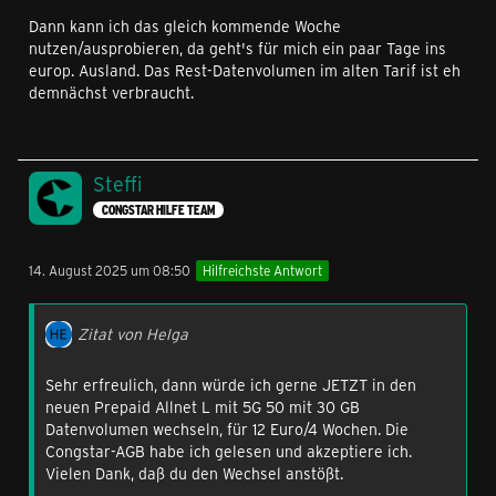
Dann kann ich das gleich kommende Woche
nutzen/ausprobieren, da geht's für mich ein paar Tage ins
Ansonsten kann ich den Wechsel auch jetzt buchen und
europ. Ausland. Das Rest-Datenvolumen im alten Tarif ist eh
du kannst dann ab morgen den neuen Tarif nutzen.
demnächst verbraucht.
Bestätige mir in dem Fall bitte, dass du die
AGBs
gelesen und akzeptiert hast.
Viele Grüße Tina
Steffi
CONGSTAR HILFE TEAM
14. August 2025 um 08:50
Hilfreichste Antwort
Zitat von Helga
Sehr erfreulich, dann würde ich gerne JETZT in den
neuen Prepaid Allnet L mit 5G 50 mit 30 GB
Datenvolumen wechseln, für 12 Euro/4 Wochen. Die
Congstar-AGB habe ich gelesen und akzeptiere ich.
Vielen Dank, daß du den Wechsel anstößt.