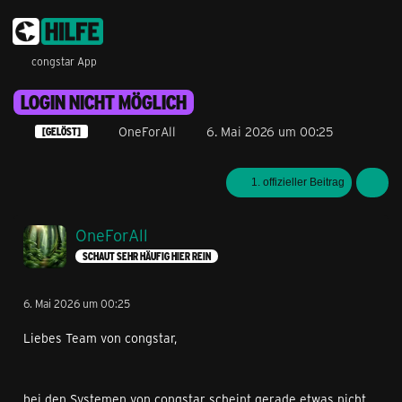
congstar App
LOGIN NICHT MÖGLICH
OneForAll
6. Mai 2026 um 00:25
[GELÖST]
1. offizieller Beitrag
OneForAll
SCHAUT SEHR HÄUFIG HIER REIN
6. Mai 2026 um 00:25
Liebes Team von congstar,
bei den Systemen von congstar scheint gerade etwas nicht