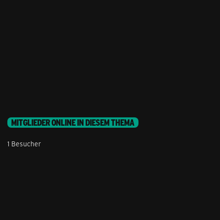
MITGLIEDER ONLINE IN DIESEM THEMA
1 Besucher
Stil ändern
Lieferung & Zahlung
Hilfe & Service