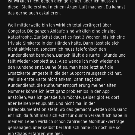
ist wirklich nicht gegen dich gerichtet, aber ich muss an
dieser Stelle erstmal meinem Ärger Luft machen. Du kannst
das gerne auch eskalieren.
Weil mittlerweile bin ich wirklich total verärgert über
Congstar. Die ganzen Abläufe sind wirklich eine einzige
Katastrophe. Zunächst dauert es fast 3 Wochen, bis ich eine
triviale Simkarte in den Händen halte. Dann lässt sie sich
nicht aktivieren, sondern ich muss telefonisch den
Kundendienst bemühen. Danach läuft die Karte 1 Stunde und
fällt wieder komplett aus. Also wende ich mich wieder an
den Kundendienst. Da heißt es, man habe jetzt auf die
Ersatzkarte umgestellt, die der Support rausgeschickt hat,
weil die erste Karte nicht ankam. Dann sagt der
Kundendienst, die Rufnummernportierung meiner alten
Nummer könne ich jetzt ganz problemlos in der App
anstoßen, was ich gerade tun möchte. Leider gibt es dort
aber keinen Menüpunkt. Und nicht mal in der
Hilfedokumentation steht, wo das gemacht werden soll. Ganz
ehrlich, da fühlt man sich echt für dumm verkauft Ich habe in
meinem Leben wirklich schon zahlreiche Mobilfunkverträge
gemanaged, aber selbst bei Drillisch habe ich noch nie so
ein Chaos erfahren wie hier.