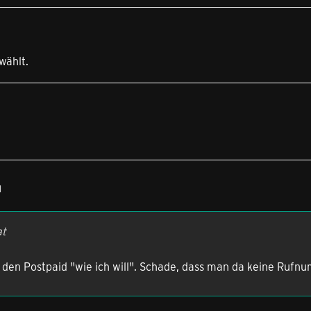
wählt.
1
at
 den Postpaid "wie ich will". Schade, dass man da keine Rufn