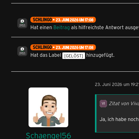
SCHLINGO
23. JUNI 2026 UM 17:08
Hat einen
Beitrag
als hilfreichste Antwort ausge
SCHLINGO
23. JUNI 2026 UM 17:08
Hat das Label
hinzugefügt.
[GELÖST]
23. Juni 2026 um 19:2
Zitat von Viv
Ja, ich habe noch
Schaengel56