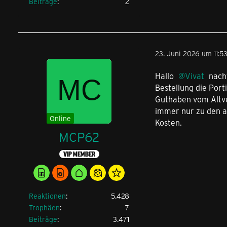
Beiträge
2
23. Juni 2026 um 11:5
Hallo
Vivat
nacht
Bestellung die Por
Guthaben vom Altve
immer nur zu den a
Online
Kosten.
MCP62
VIP MEMBER
Reaktionen
5.428
Trophäen
7
Beiträge
3.471