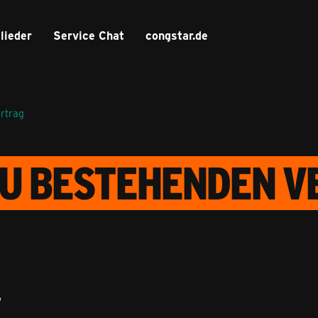
lieder
Service Chat
congstar.de
ertrag
U BESTEHENDEN V
6