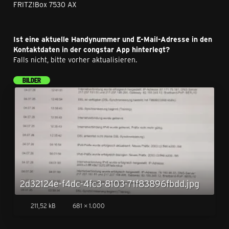
FRITZ!Box 7530 AX
Ist eine aktuelle Handynummer und E-Mail-Adresse in den
Kontaktdaten in der congstar App hinterlegt?
Falls nicht, bitte vorher aktualisieren.
BILDER
2d32124e-f4dc-4fc3-8103-71f83896fbdd.jpg
211,52 kB
681 × 1.000