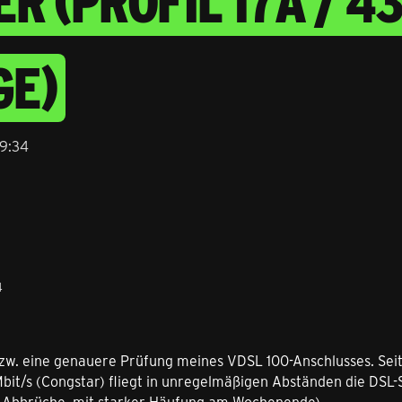
(PROFIL 17A / 434
E)
19:34
4
bzw. eine genauere Prüfung meines VDSL 100-Anschlusses. Seit
bit/s (Congstar) fliegt in unregelmäßigen Abständen die DSL-S
 Abbrüche, mit starker Häufung am Wochenende).