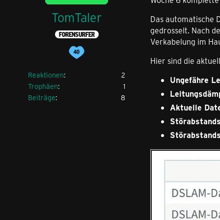
TomTaler
Das automatische D
gedrosselt. Nach d
FORENSURFER
Verkabelung im Haus
Hier sind die aktu
Reaktionen
2
Ungefähre Le
Trophäen
1
Leitungsdäm
Beiträge
8
Aktuelle Date
Störabstands
Störabstands