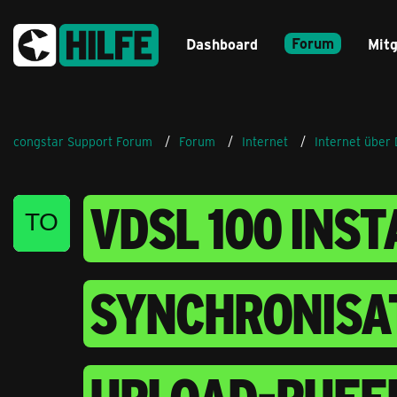
Forum
Dashboard
Mitg
congstar Support Forum
Forum
Internet
Internet über
VDSL 100 INST
YNCHRONISAT