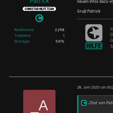
Patrick
neuen Infos dazu vo
CONGSTAR HILFE TEAM
Gruß Patrick
I
Reaktionen
2.298
D
Trophäen
1
G
Beiträge
5.976
S
28. Juni 2020 um 00:
Zitat von Pat