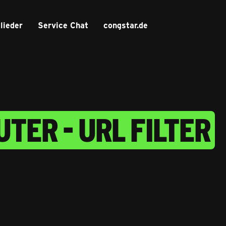
lieder
Service Chat
congstar.de
TER - URL FILTER