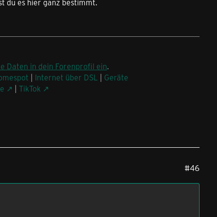
st du es hier ganz bestimmt.
ne Daten in dein Forenprofil ein
.
omespot
|
Internet über DSL
|
Geräte
be
|
TikTok
#46