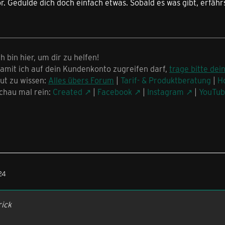
r. Gedulde dich doch einfach etwas. Sobald es was gibt, erfähr
ch bin hier, um dir zu helfen!
amit ich auf dein Kundenkonto zugreifen darf,
trage bitte dei
ut zu wissen:
Alles übers Forum
|
Tarif- & Produktberatung
|
H
chau mal rein:
Created
|
Facebook
|
Instagram
|
YouTu
24
rick