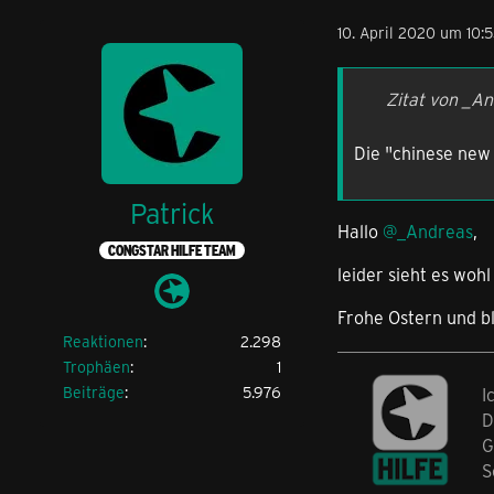
10. April 2020 um 10:
Zitat von _A
Die "chinese new 
Patrick
Hallo
@_Andreas
,
CONGSTAR HILFE TEAM
leider sieht es wohl
Frohe Ostern und bl
Reaktionen
2.298
Trophäen
1
Beiträge
5.976
I
D
G
S