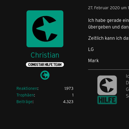
27. Februar 2020 um 1
Ich habe gerade ein
übergeben und dann
Zeitlich kann ich d
LG
Christian
Mark
CONGSTAR HILFE TEAM
I
D
Reaktionen
1.973
G
Trophäen
1
S
Beiträge
4.323