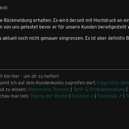
6:01
e Rückmeldung erhalten. Es wird derzeit mit Hochdruck an ein
 von uns getestet bevor er für unsere Kunden bereitgestellt 
as aktuell noch nicht genauer eingrenzen. Es ist aber definiti
ch bin hier - um dir zu helfen!
amit ich auf dein Kundenkonto zugreifen darf,
trage bitte dei
ut zu wissen:
Allgemeine Themen
|
Tarif- & Produktberatung
|
chau mal rein:
Thema der Woche
|
Created
|
Facebook
|
T