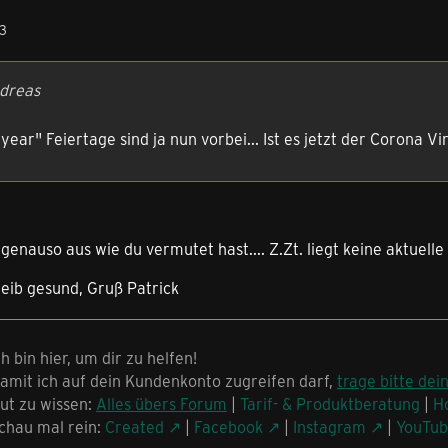
53
ndreas
year" Feiertage sind ja nun vorbei... Ist es jetzt der Corona V
 genauso aus wie du vermutet hast.... Z.Zt. liegt keine aktuell
eib gesund, Gruß Patrick
ch bin hier, um dir zu helfen!
amit ich auf dein Kundenkonto zugreifen darf,
trage bitte dei
ut zu wissen:
Alles übers Forum
|
Tarif- & Produktberatung
|
H
chau mal rein:
Created
|
Facebook
|
Instagram
|
YouTu