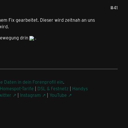
#41
em Fix gearbeitet. Dieser wird zeitnah an uns
wird.
v Bewegung drin
.
ne Daten in dein Forenprofil ein
.
Homespot-Tarife
|
DSL & Festnetz
|
Handys
witter
|
Instagram
|
YouTube