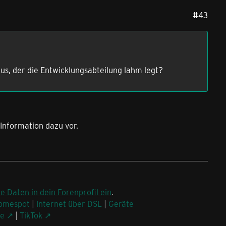
#43
irus, der die Entwicklungsabteilung lahm legt?
e Information dazu vor.
ne Daten in dein Forenprofil ein
.
omespot
|
Internet über DSL
|
Geräte
be
|
TikTok