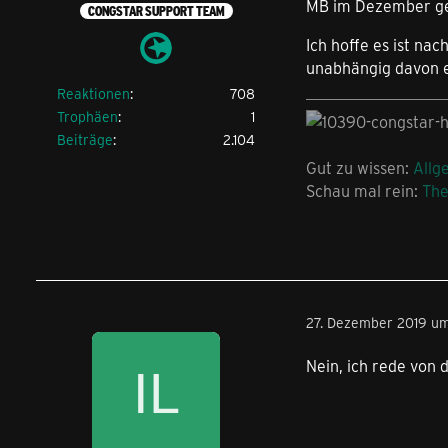
MB im Dezember ge
CONGSTAR SUPPORT TEAM
Ich hoffe es ist na
unabhängig davon 
Reaktionen
708
Trophäen
1
Beiträge
2.104
Gut zu wissen:
Allg
Schau mal rein:
Th
27. Dezember 2019 u
Nein, ich rede von 