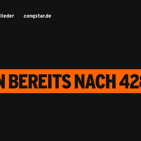
lieder
congstar.de
N BEREITS NACH 42