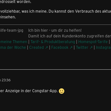
drosselt worden.
chvollziehbar, was ich meine. Du kannst den Verbrauch des ak
einsehen.
Ich bin hier - um dir zu helfen!
Damit ich auf dein Kundenkonto zugreifen dar
emeine Themen
|
Tarif- & Produktberatung
|
Homespot-Tarife
|
ema der Woche
|
Created
|
Facebook
|
Twitter
|
Instagr
m 23:36
der Anzeige in der Congstar-App.