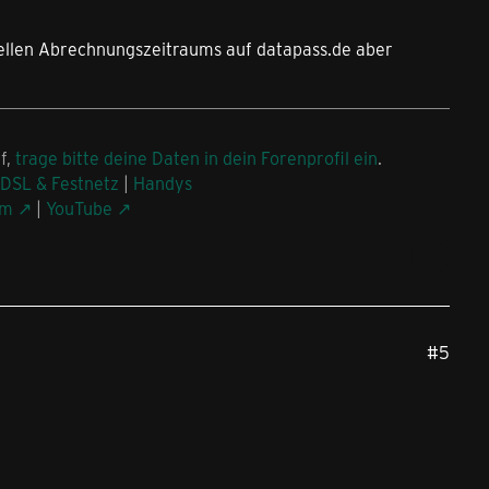
tuellen Abrechnungszeitraums auf datapass.de aber
f,
trage bitte deine Daten in dein Forenprofil ein
.
DSL & Festnetz
|
Handys
am
|
YouTube
#5