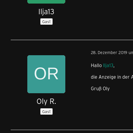
Ilja13
Gast
28. Dezember 2019 u
Hallo
Ilja13
,
die Anzeige in der 
Gruß Oly
Oly R.
Gast