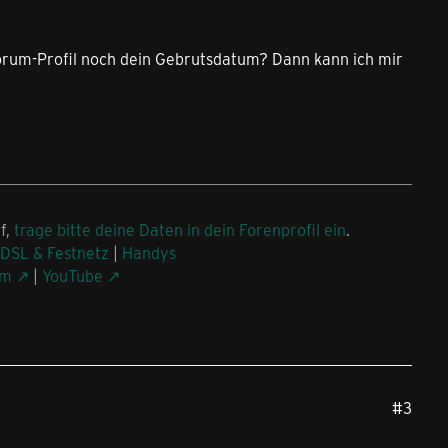
orum-Profil noch dein Gebrutsdatum? Dann kann ich mir
f,
trage bitte deine Daten in dein Forenprofil ein
.
DSL & Festnetz
|
Handys
am
|
YouTube
#3