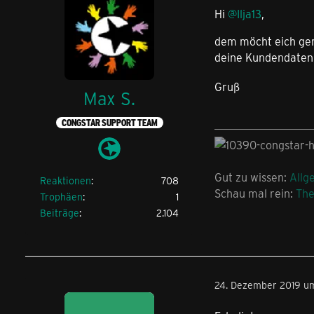
Hi
@Ilja13
,
dem möcht eich ger
deine Kundendaten 
Gruß
Max S.
CONGSTAR SUPPORT TEAM
Gut zu wissen:
Allg
Reaktionen
708
Schau mal rein:
Th
Trophäen
1
Beiträge
2.104
24. Dezember 2019 um