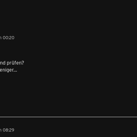
m 00:20
and prüfen?
niger...
m 08:29