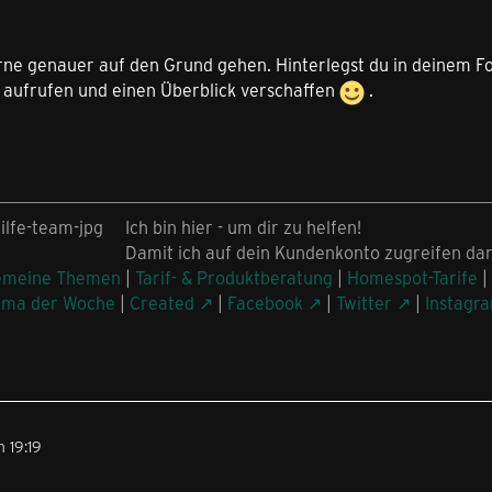
ne genauer auf den Grund gehen. Hinterlegst du in deinem F
aufrufen und einen Überblick verschaffen
.
Ich bin hier - um dir zu helfen!
Damit ich auf dein Kundenkonto zugreifen dar
emeine Themen
|
Tarif- & Produktberatung
|
Homespot-Tarife
|
ema der Woche
|
Created
|
Facebook
|
Twitter
|
Instagr
 19:19