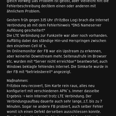
gleich vorweg: Das Problem ist gelöst, aber vielleicht hift die
Fehlerbeschreibung der/dem einen oder anderen mit
ähnlichem Problem.
Gestern früh gegen 3.15 Uhr (FritzBox Log) brach die Internet
Verbindung ab mit dem Fehlerhinweis "DNS Nameserver
Auflösung gescheitert"
Die LTE Verbindung zur Funkzelle war aber noch vorhanden.
Auffällig dabei das ständige Hin-und Herspringen zwischen
den einzelnen Cell Id`s.
Im Onlinemonitor der FB war ein Upstream zu erkennen,
aber keinerlei Downstream mehr. Seitenaufrufe im Browser
etc. wurden mit "Server nicht erreichbar" beantwortet, auch
Windows beklagte fehlendes Internet. Die Simkarte wurde in
der FB mit "betriebsbereit" angezeigt.
Maßnahmen:
Fritzbox neu recovert, Sim Karte rein raus, alles neu
konfiguriert mit verschiedenen APN`s. Immer dasselbe
Ergebnis -> kein Internet trotz LTE Verbindung. Der
Verbindungsaufbau dauerte auch sehr lange, z.T. bis zu 7
Minuten. Sogar ne andere FB probiert, auch selber Fehler
womit ich einen Defekt derselben ausschliessen konnte.