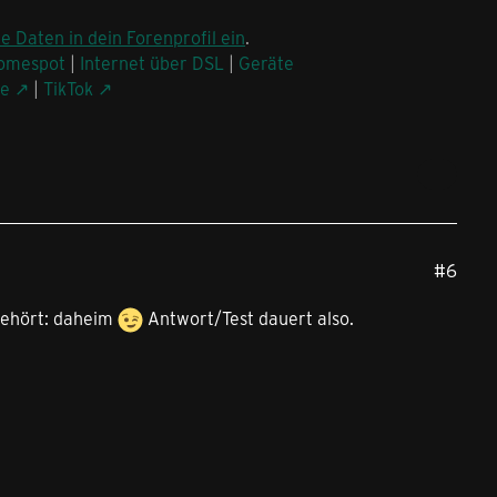
ne Daten in dein Forenprofil ein
.
omespot
|
Internet über DSL
|
Geräte
be
|
TikTok
#6
ngehört: daheim
Antwort/Test dauert also.