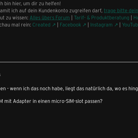
ch bin hier, um dir zu helfen!
amit ich auf dein Kundenkonto zugreifen darf,
trage bitte dei
ut zu wissen:
Alles übers Forum
|
Tarif- & Produktberatung
|
H
chau mal rein:
Created
|
Facebook
|
Instagram
|
YouTu
8
n - wenn ich das noch habe, liegt das natürlich da, wo es hi
M mit Adapter in einen micro-SIM-slot passen?