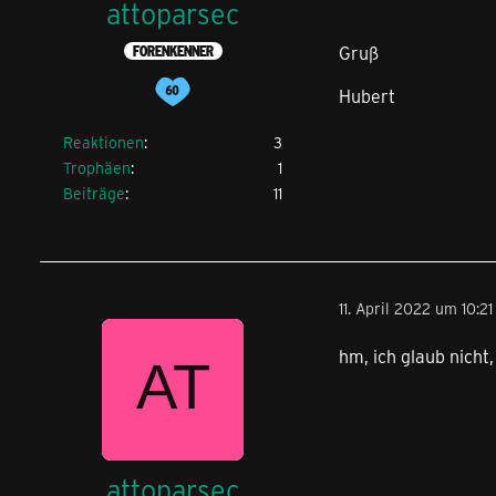
attoparsec
Gruß
FORENKENNER
Hubert
Reaktionen
3
Trophäen
1
Beiträge
11
11. April 2022 um 10:21
hm, ich glaub nicht
attoparsec