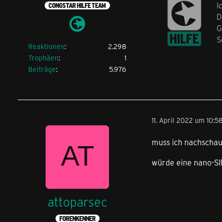
I
CONGSTAR HILFE TEAM
D
G
S
Reaktionen
2.298
Trophäen
1
Beiträge
5.976
11. April 2022 um 10:5
muss ich nachschaue
würde eine nano-SI
attoparsec
FORENKENNER