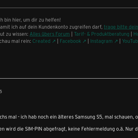
ch bin hier, um dir zu helfen!
amit ich auf dein Kundenkonto zugreifen darf,
trage bitte dei
ut zu wissen:
Alles übers Forum
|
Tarif- & Produktberatung
|
H
chau mal rein:
Created
|
Facebook
|
Instagram
|
YouTu
5
uchs mal - ich hab noch ein älteres Samsung S5, mal schauen, o
en wird die SIM-PIN abgefragt, keine Fehlermeldung o.ä. Nur de