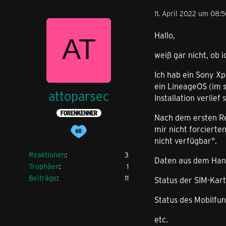
11. April 2022 um 08:
Hallo,
weiß gar nicht, ob 
Ich hab ein Sony Xp
ein LineageOS (im s
attoparsec
Installation verlief 
FORENKENNER
Nach dem ersten Re
mir nicht forcierte
nicht verfügbar".
Reaktionen
3
Daten aus dem Han
Trophäen
1
Beiträge
11
Status der SIM-Kart
Status des Mobilfu
etc.