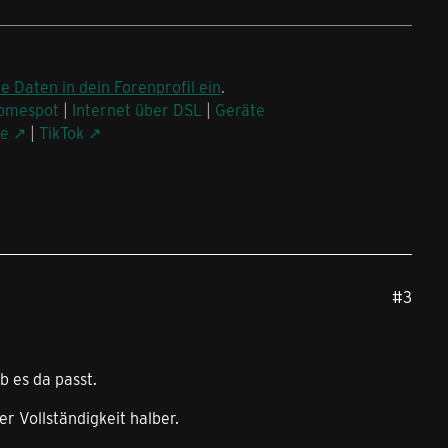
ne Daten in dein Forenprofil ein
.
omespot
|
Internet über DSL
|
Geräte
be
|
TikTok
#3
b es da passt.
r Vollständigkeit halber.