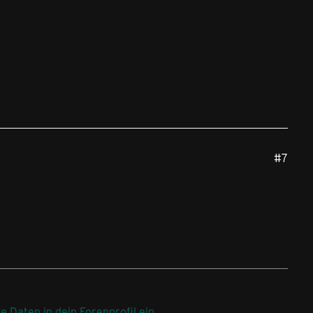
#7
ne Daten in dein Forenprofil ein
.