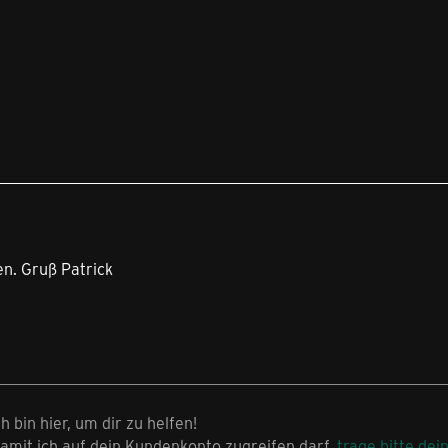
en. Gruß Patrick
ch bin hier, um dir zu helfen!
amit ich auf dein Kundenkonto zugreifen darf,
trage bitte dei