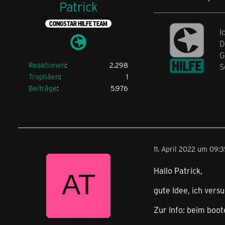
Patrick
CONGSTAR HILFE TEAM
I
D
G
Reaktionen
2.298
S
Trophäen
1
Beiträge
5.976
11. April 2022 um 09:3
Hallo Patrick,
gute Idee, ich vers
Zur Info: beim boot