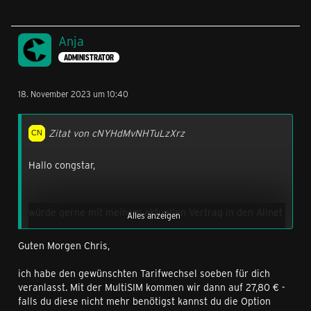
Anja
ADMINISTRATOR
18. November 2023 um 10:40
Zitat von cNYHdMvNHTuLzXrz
Hallo congstar,
würde gerne mit meinem aktuellen Vertrag in den Allnet
Alles anzeigen
Flat M Flex mit GB+ 44 GB (Black Friday Deal) mit CB
Rabatt wechseln.
Guten Morgen Chris,
ich habe den gewünschten Tarifwechsel soeben für dich
Aktuell werden bei meinem Vertrag 20% Rabatt auf die
veranlasst. Mit der MultiSIM kommen wir dann auf 27,80 € -
monatliche Grundgebühr abgezogen.
falls du diese nicht mehr benötigst kannst du die Option