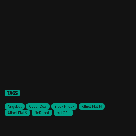
TAGS
Angebot
Cyber Deal
Black Friday
Allnet Flat M
Allnet Flat S
NoRobot
mit GB+
Stil ändern