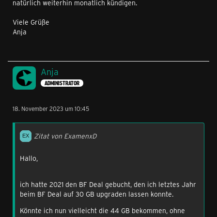
natürlich weiterhin monatlich kündigen.
Zudem hätte ich gerne 5G für 3 EUR mtl.
Viele Grüße
Der neue Vertrag soll bitte auch monatlich kündbar sein.
Anja
Vielen Dank!
Anja
ADMINISTRATOR
Gruß
18. November 2023 um 10:45
Chris
Zitat von ExamenxD
Hallo,
ich hatte 2021 den BF Deal gebucht, den ich letztes Jahr
beim BF Deal auf 30 GB upgraden lassen konnte.
Könnte ich nun vielleicht die 44 GB bekommen, ohne