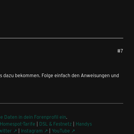
#7
 Infos dazu bekommen. Folge einfach den Anweisungen und
ne Daten in dein Forenprofil ein
.
Homespot-Tarife
|
DSL & Festnetz
|
Handys
witter
|
Instagram
|
YouTube