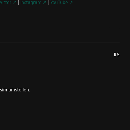
witter
|
Instagram
|
YouTube
#6
sim umstellen.