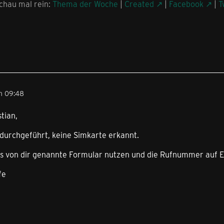
chau mal rein:
Thema der Woche
|
Created
|
Facebook
|
T
m 09:48
tian,
durchgeführt, keine Simkarte erkannt.
s von dir genannte Formular nutzen und die Rufnummer auf E
fe