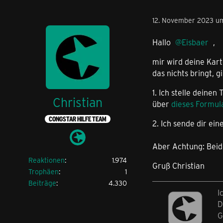
12. November 2023 u
Hallo
Eisbaer
,
mir wird deine Karte
das nichts bringt, g
1. Ich stelle deine
Christian
über
dieses Formul
CONGSTAR HILFE TEAM
2. Ich sende dir ei
Aber Achtung: Beide
Reaktionen
1.974
Gruß Christian
Trophäen
1
Beiträge
4.330
I
D
G