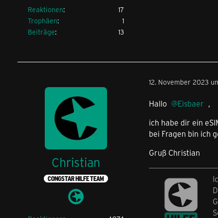
Reaktionen
17
Trophäen
1
Beiträge
13
12. November 2023 um
Hallo
Eisbaer
,
ich habe dir ein eS
bei Fragen bin ich g
Gruß Christian
Christian
I
CONGSTAR HILFE TEAM
D
G
S