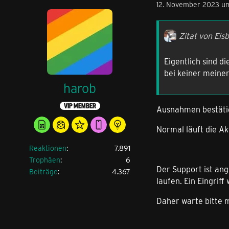
12. November 2023 u
Zitat von Eis
Eigentlich sind d
bei keiner meiner
harob
VIP MEMBER
Ausnahmen bestätig
Normal läuft die Ak
Reaktionen
7.891
Trophäen
6
Der Support ist an
Beiträge
4.367
laufen. Ein Eingri
Daher warte bitte 