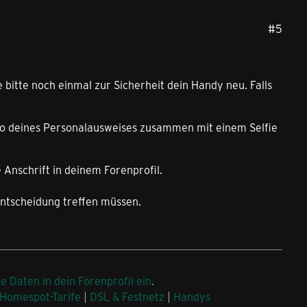
#5
te bitte noch einmal zur Sicherheit dein Handy neu. Falls
 Foto deines Personalausweises zusammen mit einem Selfie
e Anschrift in deinem Forenprofil.
 Entscheidung treffen müssen.
ne Daten in dein Forenprofil ein
.
Homespot-Tarife
|
DSL & Festnetz
|
Handys