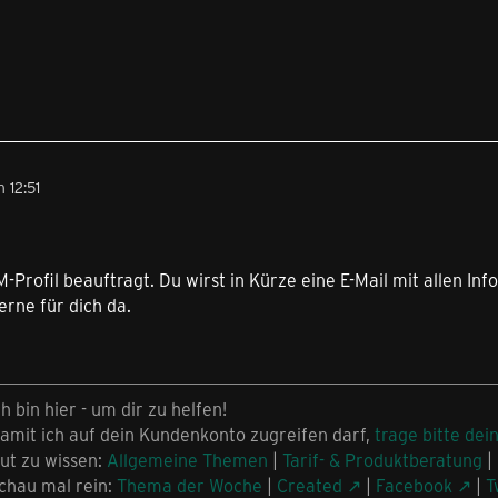
 12:51
IM-Profil beauftragt. Du wirst in Kürze eine E-Mail mit allen
erne für dich da.
ch bin hier - um dir zu helfen!
amit ich auf dein Kundenkonto zugreifen darf,
trage bitte dei
ut zu wissen:
Allgemeine Themen
|
Tarif- & Produktberatung
|
chau mal rein:
Thema der Woche
|
Created
|
Facebook
|
T