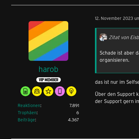
12. November 2023 u
Zitat von Eis
Schade ist aber d
organisieren.
harob
VIP MEMBER
das ist nur im Self
Über den Support ka
der Support gern im
Reaktionen
7.891
Trophäen
6
Beiträge
4.367