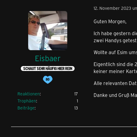
12. November 2023 u
Guten Morgen,
Ich habe gestern di
zwei Handys geteste
Wollte auf Esim ums
Eisbaer
Eigentlich sind die
SCHAUT SEHR HÄUFIG HIER REIN
keiner meiner Kart
Alle relevanten Dat
Reaktionen
17
Danke und Gruß Ma
Trophäen
1
Beiträge
13