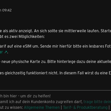
m 09:42
 als aktiv anzeigt. An sich sollte sie mittlerweile laufen. Star
ibt es zwei Möglichkeiten:
n Tarif auf eine eSIM um. Sende mir hierfür bitte ein lesbares
ar
.
ne neue physische Karte zu. Bitte hinterlege dazu deine aktuell
s gleichzeitig funktioniert nicht. In diesem Fall wirst du eine
ch bin hier - um dir zu helfen!
amit ich auf dein Kundenkonto zugreifen darf,
trage bitte dei
ut zu wissen:
Allgemeine Themen
|
Tarif- & Produktberatung
|