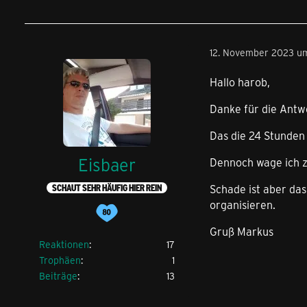
12. November 2023 u
Hallo harob,
Danke für die Antw
Das die 24 Stunden
Eisbaer
Dennoch wage ich z
Schade ist aber das
SCHAUT SEHR HÄUFIG HIER REIN
organisieren.
Gruß Markus
Reaktionen
17
Trophäen
1
Beiträge
13