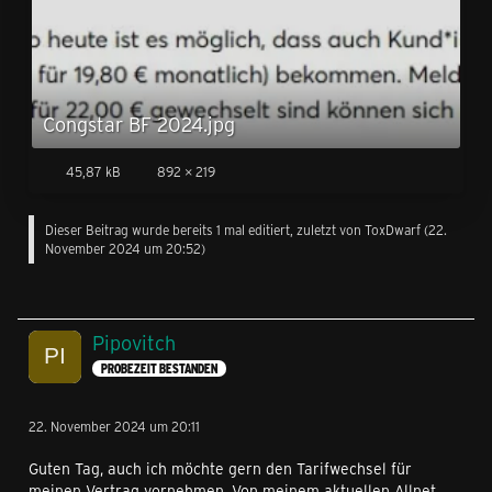
Congstar BF 2024.jpg
45,87 kB
892 × 219
Dieser Beitrag wurde bereits 1 mal editiert, zuletzt von
ToxDwarf
(
22.
November 2024 um 20:52
)
Pipovitch
PROBEZEIT BESTANDEN
22. November 2024 um 20:11
Guten Tag, auch ich möchte gern den Tarifwechsel für
meinen Vertrag vornehmen. Von meinem aktuellen Allnet