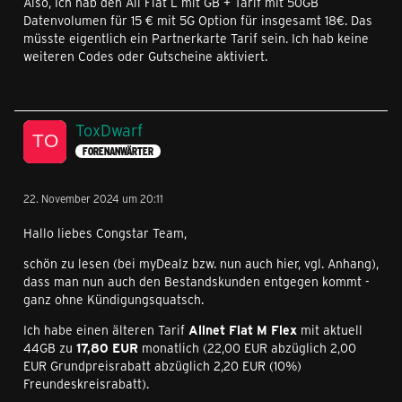
Also, Ich hab den All Flat L mit GB + Tarif mit 50GB
Datenvolumen für 15 € mit 5G Option für insgesamt 18€. Das
müsste eigentlich ein Partnerkarte Tarif sein. Ich hab keine
weiteren Codes oder Gutscheine aktiviert.
ToxDwarf
FORENANWÄRTER
22. November 2024 um 20:11
Hallo liebes Congstar Team,
schön zu lesen (bei myDealz bzw. nun auch hier, vgl. Anhang),
dass man nun auch den Bestandskunden entgegen kommt -
ganz ohne Kündigungsquatsch.
Ich habe einen älteren Tarif
Allnet Flat M Flex
mit aktuell
44GB zu
17,80 EUR
monatlich (22,00 EUR abzüglich 2,00
EUR Grundpreisrabatt abzüglich 2,20 EUR (10%)
Freundeskreisrabatt).