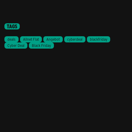
TAGS
deals
Allnet Flat
Angebot
cyberdeal
blackfriday
Cyber Deal
Black Friday
Stil ändern
Lieferung & Zahlung
Hilfe & Service
Kontakt
Newsletter