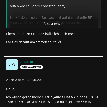
Guten Abend liebes Congstar Team,
Ich würde gerne ein Tarifwechsel auf das aktuelle BF
Angebot Allnet Flat M GB+ 60GB durchführen.
Alles anzeigen
Einen aktuellen CB Code hätte ich auch noch.
Leider wird bei mir in der App der Preis für das BF 60GB
Angebot für 17,60€ angezeigt.
Falls es darauf ankommen sollte 😃
Aktuell habe ich: Allnet Flex M mit 30 GB / 14€
Jaamin
Kann ich für den gleichen Preis das aktuelle BF Angebot
bekommen?
FORENANWÄRTER
Mein aktueller Tarif habe ich an BF 2022 abgeschlossen.
22. November 2024 um 20:01
Hallo,
Vielen Dank im Voraus.
ich würde gerne meinen Tarif (Allnet Flat M) in den BF2024
Gruß Andy
Tarif Allnet Flat M mit GB+ (60GB) für 19,80€ wechseln.