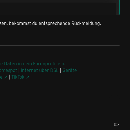
issen, bekommst du entsprechende Rückmeldung.
ne Daten in dein Forenprofil ein
.
omespot
|
Internet über DSL
|
Geräte
be
|
TikTok
#3