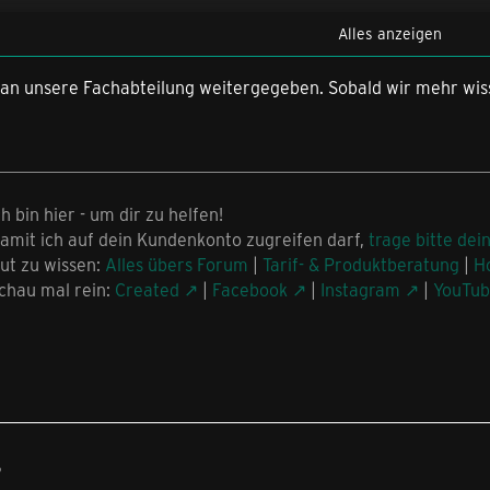
Alles anzeigen
s gehabt
 an unsere Fachabteilung weitergegeben. Sobald wir mehr w
it (16 Jahte keine Störung/,Ausfall)
mbit
ch bin hier - um dir zu helfen!
amit ich auf dein Kundenkonto zugreifen darf,
trage bitte dei
gerichtet
ut zu wissen:
Alles übers Forum
|
Tarif- & Produktberatung
|
H
chau mal rein:
Created
|
Facebook
|
Instagram
|
YouTu
tioniert volle Speed
5