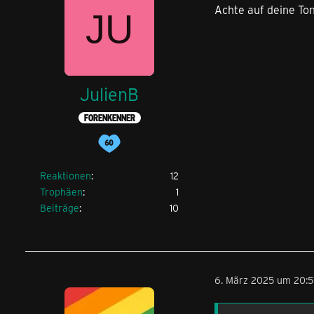
Anschluss ggfs. 
Achte auf deine Ton
bereitzustellen:
JulienB
Vorwahl:
FORENKENNER
Reaktionen
12
Trophäen
1
0 771xx
Beiträge
10
Leitungs-ID:
6. März 2025 um 20:5