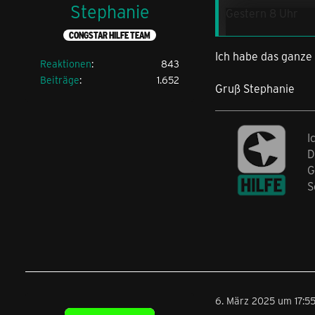
Stephanie
Gestern 8 Uhr
CONGSTAR HILFE TEAM
Techniker im Hau
Ich habe das ganze
Reaktionen
843
Beiträge
1.652
Gruß Stephanie
Von Telekom 50mb
Auf congstar 100
I
D
Dann Fritzbox ein
G
S
DSL 100 funk
4 Stunden später
6. März 2025 um 17:5