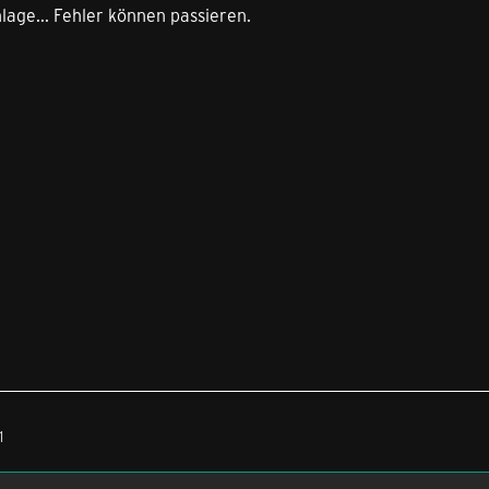
ohne Technikerbesuch
lage... Fehler können passieren.
1