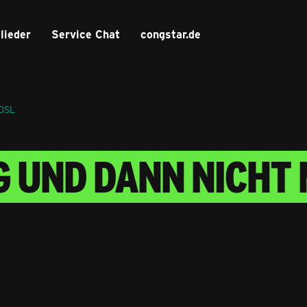
lieder
Service Chat
congstar.de
 DSL
G UND DANN NICHT