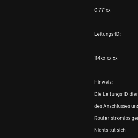
0 771xx
Leitungs-ID:
114xx xx xx
Hinweis:
Die Leitungs-ID die
des Anschlusses un
Router stromlos g
Nichts tut sich