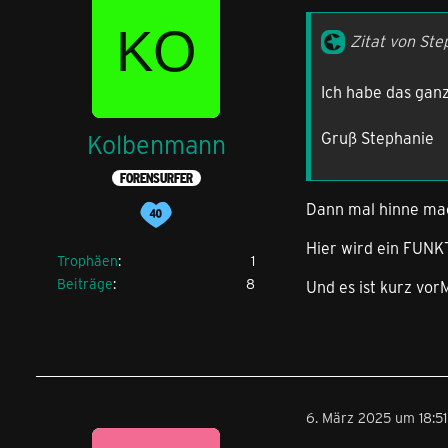
Kein Internet me
Zitat von Ste
Fängt ja gut an
Ich habe das gan
Bekomme das ange
Gruß Stephanie
Kolbenmann
Im Browser und a
FORENSURFER
Dann mal hinne ma
Bitte wenden Sie 
Hier wird ein FUNK
Trophäen
1
Beiträge
8
Telekommunikatio
Und es ist kurz vo
Geben Sie dort d
Vorwahl und Leit
6. März 2025 um 18:51