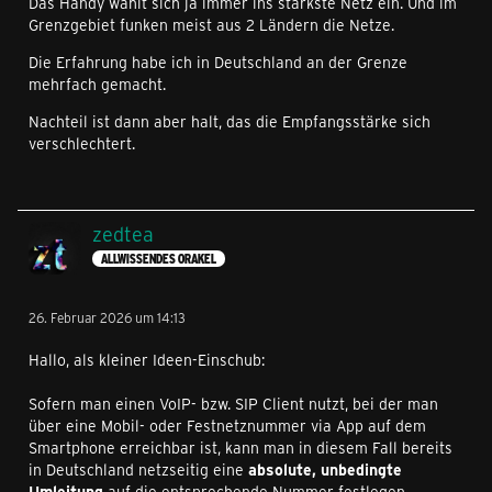
Das Handy wählt sich ja immer ins stärkste Netz ein. Und im
Grenzgebiet funken meist aus 2 Ländern die Netze.
Die Erfahrung habe ich in Deutschland an der Grenze
mehrfach gemacht.
Nachteil ist dann aber halt, das die Empfangsstärke sich
verschlechtert.
zedtea
ALLWISSENDES ORAKEL
26. Februar 2026 um 14:13
Hallo, als kleiner Ideen-Einschub:
Sofern man einen VoIP- bzw. SIP Client nutzt, bei der man
über eine Mobil- oder Festnetznummer via App auf dem
Smartphone erreichbar ist, kann man in diesem Fall bereits
in Deutschland netzseitig eine
absolute, unbedingte
Umleitung
auf die entsprechende Nummer festlegen.