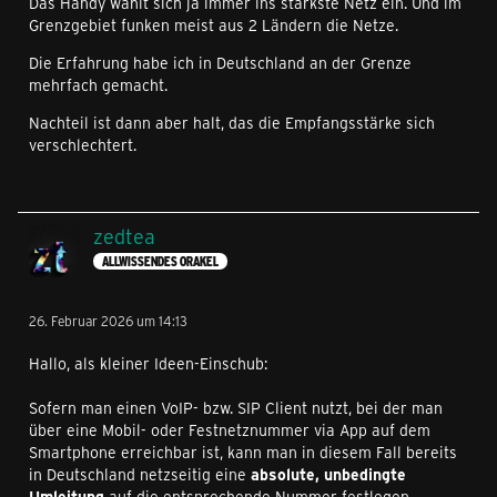
Das Handy wählt sich ja immer ins stärkste Netz ein. Und im
Grenzgebiet funken meist aus 2 Ländern die Netze.
Die Erfahrung habe ich in Deutschland an der Grenze
mehrfach gemacht.
Nachteil ist dann aber halt, das die Empfangsstärke sich
verschlechtert.
zedtea
ALLWISSENDES ORAKEL
26. Februar 2026 um 14:13
Hallo, als kleiner Ideen-Einschub:
Sofern man einen VoIP- bzw. SIP Client nutzt, bei der man
über eine Mobil- oder Festnetznummer via App auf dem
Smartphone erreichbar ist, kann man in diesem Fall bereits
in Deutschland netzseitig eine
absolute, unbedingte
Umleitung
auf die entsprechende Nummer festlegen.