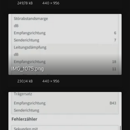
249,78 kB
440 × 956
IMG_1075.png
230,14 kB
440 × 956