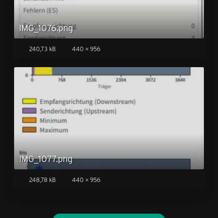
IMG_1076.png
240,73 kB
440 × 956
IMG_1077.png
248,78 kB
440 × 956