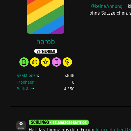
keineAhnung
- k
ohne Satzzeichen, s
harob
VIP MEMBER
Reaktionen
7.838
Trophäen
6
Beiträge
4.350
SCHLINGO
22. MAI 2026 UM 17:08
Hat das Thema aus dem Forum
Internet über D