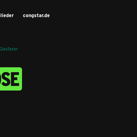
lieder
congstar.de
Glasfaser
OSE