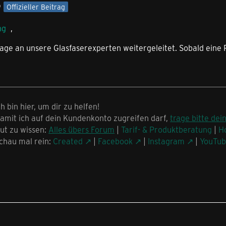
9
Offizieller Beitrag
ng
,
rage an unsere Glasfaserexperten weitergeleitet. Sobald ein
ch bin hier, um dir zu helfen!
amit ich auf dein Kundenkonto zugreifen darf,
trage bitte dei
ut zu wissen:
Alles übers Forum
|
Tarif- & Produktberatung
|
H
chau mal rein:
Created
|
Facebook
|
Instagram
|
YouTu