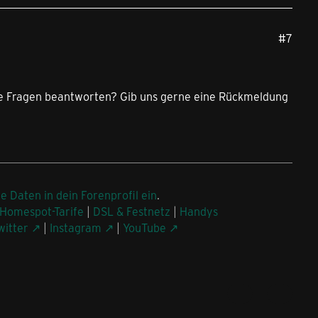
#7
ine Fragen beantworten? Gib uns gerne eine Rückmeldung
ne Daten in dein Forenprofil ein
.
Homespot-Tarife
|
DSL & Festnetz
|
Handys
witter
|
Instagram
|
YouTube