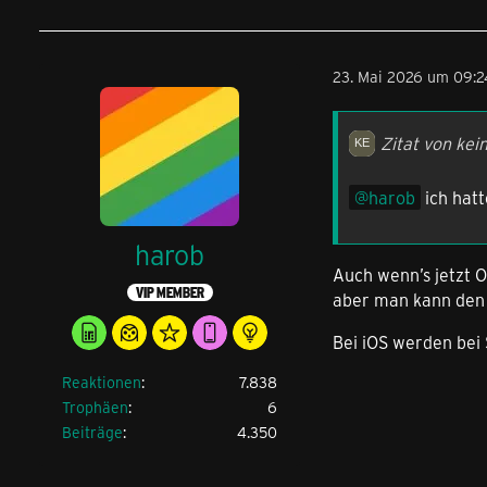
23. Mai 2026 um 09:2
Zitat von ke
harob
ich hatt
harob
Auch wenn’s jetzt O
VIP MEMBER
aber man kann den
Bei iOS werden bei
Reaktionen
7.838
Trophäen
6
Beiträge
4.350