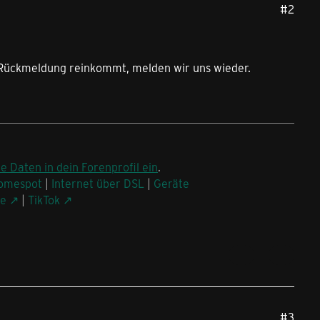
#2
e Rückmeldung reinkommt, melden wir uns wieder.
ne Daten in dein Forenprofil ein
.
omespot
|
Internet über DSL
|
Geräte
be
|
TikTok
#3