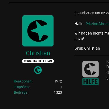
8. Juni 2026 um 16:36
Hallo
keineAhnu
wir haben nichts m
dazu!
Gruß Christian
Christian
I
CONGSTAR HILFE TEAM
D
G
S
Reaktionen
1.972
Trophäen
1
Beiträge
4.323