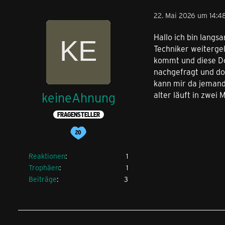
22. Mai 2026 um 14:4
Hallo ich bin lang
Techniker weiterge
kommt und diese Dos
nachgefragt und dor
kann mir da jemand
keineAhnung
alter läuft in zwei
FRAGENSTELLER
Reaktionen
1
Trophäen
1
Beiträge
3