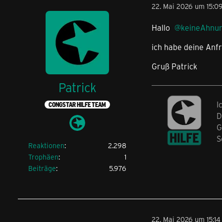
22. Mai 2026 um 15:0
Hallo
keineAhnu
ich habe deine Anf
Gruß Patrick
Patrick
I
CONGSTAR HILFE TEAM
D
G
S
Reaktionen
2.298
Trophäen
1
Beiträge
5.976
22. Mai 2026 um 15:14