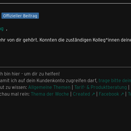
Offizieller Beitrag
ng
,
ehr von dir gehört. Konnten die zuständigen Kolleg*innen de
ch bin hier - um dir zu helfen!
amit ich auf dein Kundenkonto zugreifen darf,
trage bitte dei
ut zu wissen:
Allgemeine Themen
|
Tarif- & Produktberatung
|
chau mal rein:
Thema der Woche
|
Created
|
Facebook
|
T