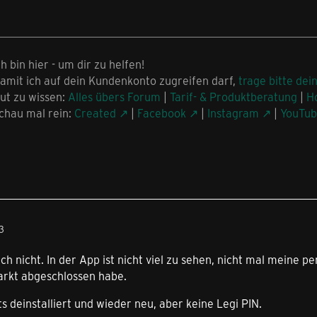
ch bin hier - um dir zu helfen!
amit ich auf dein Kundenkonto zugreifen darf,
trage bitte dei
ut zu wissen:
Alles übers Forum
|
Tarif- & Produktberatung
|
H
chau mal rein:
Created
|
Facebook
|
Instagram
|
YouTu
3
ich nicht. In der App ist nicht viel zu sehen, nicht mal meine
arkt abgeschlossen habe.
s deinstalliert und wieder neu, aber keine Legi PIN.