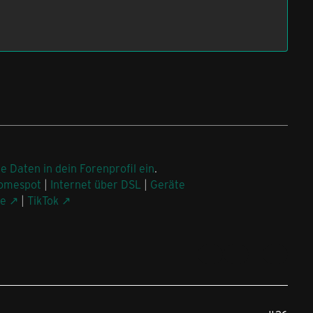
ne Daten in dein Forenprofil ein
.
omespot
|
Internet über DSL
|
Geräte
be
|
TikTok