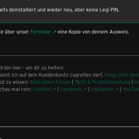
its deinstalliert und wieder neu, aber keine Legi PIN.
tte über unser
Formular
eine Kopie von deinem Ausweis.
ch bin hier - um dir zu helfen!
amit ich auf dein Kundenkonto zugreifen darf,
trage bitte dei
ut zu wissen:
Alles übers Forum
|
Tarif- & Produktberatung
|
H
chau mal rein:
Created
|
Facebook
|
Instagram
|
YouTu