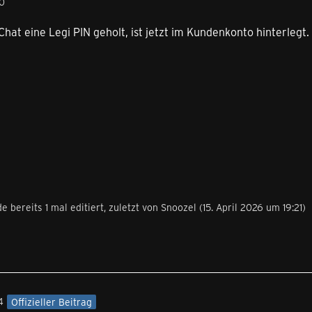
00
hat eine Legi PIN geholt, ist jetzt im Kundenkonto hinterlegt.
e bereits 1 mal editiert, zuletzt von
Snoozel
(
15. April 2026 um 19:21
)
4
Offizieller Beitrag