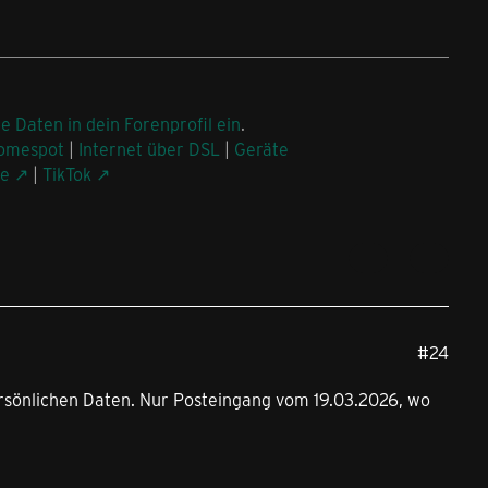
ne Daten in dein Forenprofil ein
.
omespot
|
Internet über DSL
|
Geräte
be
|
TikTok
#24
 persönlichen Daten. Nur Posteingang vom 19.03.2026, wo