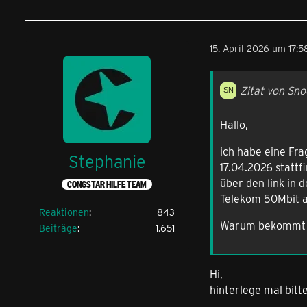
15. April 2026 um 17:5
Zitat von Sno
Hallo,
ich habe eine Fr
Stephanie
17.04.2026 stattf
über den link in 
CONGSTAR HILFE TEAM
Telekom 50Mbit a
Reaktionen
843
Warum bekommt m
Beiträge
1.651
Hi,
hinterlege mal bitt