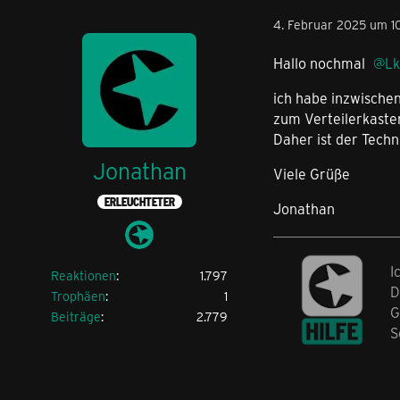
4. Februar 2025 um 1
Hallo nochmal
Lk
ich habe inzwischen
zum Verteilerkasten
Daher ist der Techn
Jonathan
Viele Grüße
ERLEUCHTETER
Jonathan
I
Reaktionen
1.797
D
Trophäen
1
G
Beiträge
2.779
S