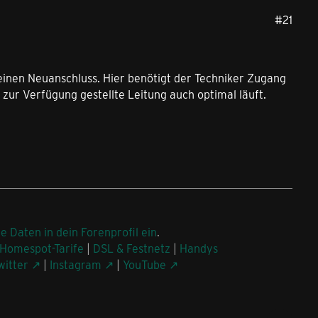
#21
einen Neuanschluss. Hier benötigt der Techniker Zugang
 zur Verfügung gestellte Leitung auch optimal läuft.
ne Daten in dein Forenprofil ein
.
Homespot-Tarife
|
DSL & Festnetz
|
Handys
witter
|
Instagram
|
YouTube