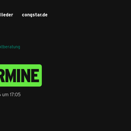
lieder
congstar.de
uktberatung
RMINE
16 um 17:05