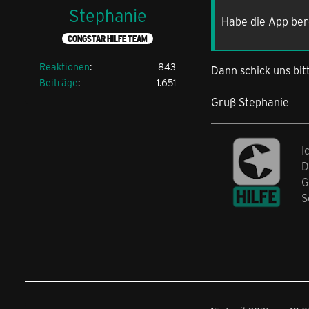
Stephanie
Habe die App bere
CONGSTAR HILFE TEAM
Reaktionen
843
Dann schick uns bi
Beiträge
1.651
Gruß Stephanie
I
D
G
S