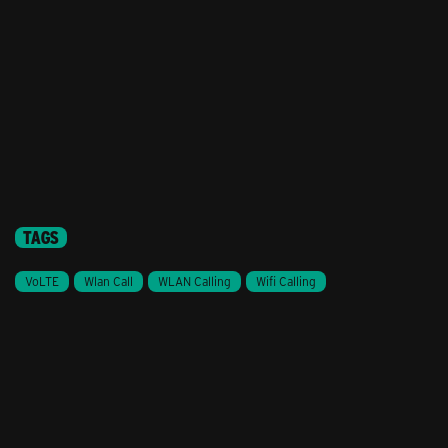
TAGS
VoLTE
Wlan Call
WLAN Calling
Wifi Calling
Stil ändern
Lieferung & Zahlung
Hilfe & Service