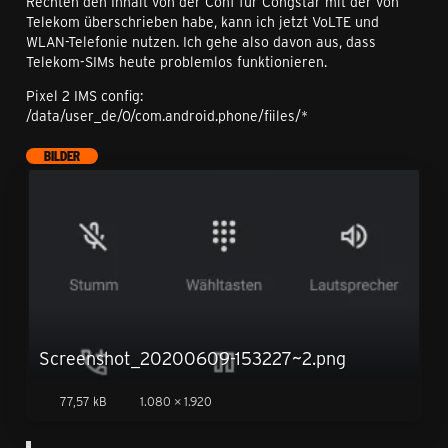
Rechten den Inhalt von der Conf für Congstar mit der von
Telekom überschrieben habe, kann ich jetzt VoLTE und
WLAN-Telefonie nutzen. Ich gehe also davon aus, dass
Telekom-SIMs heute problemlos funktionieren.
Pixel 2 IMS config:
/data/user_de/0/com.android.phone/fiiles/*
BILDER
Screenshot_20200609-153227~2.png
77,57 kB
1.080 × 1.920